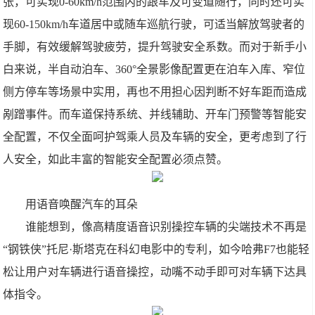
张，可实现0-60km/h范围内的跟车及可变道随行，同时还可实
现60-150km/h车道居中或随车巡航行驶，可适当解放驾驶者的
手脚，有效缓解驾驶疲劳，提升驾驶安全系数。而对于新手小
白来说，半自动泊车、360°全景影像配置更在泊车入库、窄位
侧方停车等场景中实用，再也不用担心因判断不好车距而造成
剐蹭事件。而车道保持系统、并线辅助、开车门预警等智能安
全配置，不仅全面呵护驾乘人员及车辆的安全，更考虑到了行
人安全，如此丰富的智能安全配置必须点赞。
用语音唤醒汽车的耳朵
谁能想到，像高精度语音识别操控车辆的尖端技术不再是
“钢铁侠”托尼·斯塔克在科幻电影中的专利，如今哈弗F7也能轻
松让用户对车辆进行语音操控，动嘴不动手即可对车辆下达具
体指令。