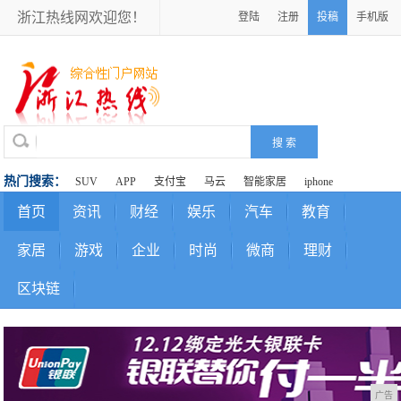
浙江热线网欢迎您！
登陆
注册
投稿
手机版
热门搜索：
SUV
APP
支付宝
马云
智能家居
iphone
首页
资讯
财经
娱乐
汽车
教育
家居
游戏
企业
时尚
微商
理财
区块链
广告