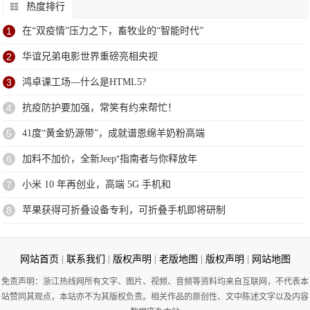
热度排行
1
在“双疫情”压力之下，畜牧业的“智能时代”
2
华谊兄弟电影世界重磅亮相央视
3
鸿卓课工场—什么是HTML5?
4
抗疫防护要加强，常笑有约来帮忙！
5
41度“黄金奶源带”，成就谱恩绵羊奶粉高端
6
加料不加价，全新Jeep⁺指南者与你释放年
7
小米 10 年再创业，高端 5G 手机和
8
苹果获得可折叠设备专利，可折叠手机即将研制
网站首页
|
联系我们
|
版权声明
|
老版地图
|
版权声明
|
网站地图
免责声明：浙江热线网所有文字、图片、视频、音频等资料均来自互联网，不代表本
站赞同其观点，本站亦不为其版权负责。相关作品的原创性、文中陈述文字以及内容