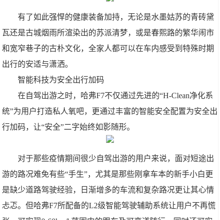
有了如此强悍的健康装备加持，无论是水墨姑苏的青砖黛
瓦还是古城烟雨所渲染出的苏派清梦，或是春熙路的繁华闹市
和宽窄巷子的古朴文化，全家人都可以在车内感受到特殊时期
出行的安适与潇洒。
智能科技为安全出行加码
在自驾出游之时，哈弗F7不仅通过先进的“H-Clean净化系
统”为用户打造私人氧吧，更通过丰富的智能安全配置为安全出
行加码，让“安全”二字始终如影随形。
对于那些疫情期间很少自驾出游的用户来说，面对短途出
游的路况难免有些“手生”，尤其是那些刚拿车本的新手小白更
是缺少道路驾驶经验，日渐增多的车流和复杂路况更让其心情
忐忑。但哈弗F7所配备的L2级智能驾驶辅助系统让用户不再慌