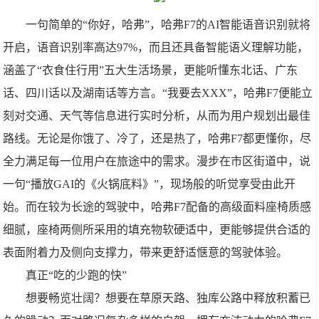
一句简单的“你好，哈弗”，哈弗F7的AI智能语音识别就将
开启，语音识别率高达97%，而且还具备智能语义理解功能，
涵盖了“衣食住行用”五大生活场景，更能听懂东北话、广东
话、四川话以及湖南话等方言。“我要去XXX”，哈弗F7便能立
刻对交通、天气等信息进行实时分析，从而为用户规划出最佳
路线。无论是你饿了、冷了，还是热了，哈弗F7都更懂你，尽
全力满足每一位用户在旅途中的需求。漫步在市区街道中，说
一句“播放GAI的《火锅底料》”，现场般的听觉享受由此开
始。而在较为长途的驾驶中，哈弗F7配备的高级面料座椅质感
细腻，座椅两侧所采用的填充物软硬适中，更能够提供合适的
表面附着力及侧向支撑力，带来更舒适惬意的驾驶体验。
真正“吃的少跑的快”
想要畅览壮阔？想要在草原天路、独库公路中释放积蓄已