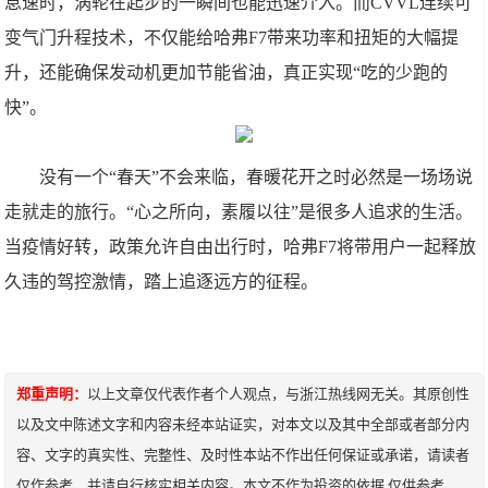
怠速时，涡轮在起步的一瞬间也能迅速介入。而CVVL连续可
变气门升程技术，不仅能给哈弗F7带来功率和扭矩的大幅提
升，还能确保发动机更加节能省油，真正实现“吃的少跑的
快”。
没有一个“春天”不会来临，春暖花开之时必然是一场场说
走就走的旅行。“心之所向，素履以往”是很多人追求的生活。
当疫情好转，政策允许自由出行时，哈弗F7将带用户一起释放
久违的驾控激情，踏上追逐远方的征程。
郑重声明：
以上文章仅代表作者个人观点，与浙江热线网无关。其原创性
以及文中陈述文字和内容未经本站证实，对本文以及其中全部或者部分内
容、文字的真实性、完整性、及时性本站不作出任何保证或承诺，请读者
仅作参考，并请自行核实相关内容。本文不作为投资的依据,仅供参考，