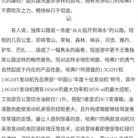
久的躁动？面对路况复杂多样的自驾，拥有充沛动力的哈弗F7
不费吹灰之力，畅快纵行于坦途。
有人说，独库公路是一条能“从火焰开到海水”的公路。短
短的几百公里，却将雪山、草甸、森林、峡谷、河流、雅丹、
驴车、巴扎……组成了一幅隽永的画卷，短途游中更不乏像独
库公路这样的畅然景色。而对这样全地形地貌，哈弗F7的勇气
自然起底于内在的产品性能，哈弗F7所搭载的1.5GDIT和
2.0GDIT发动机先后荣获“‘中国心’年度十佳发动机”称号，其中
2.0GDIT发动机拥有165kW的最大功率和385N·m的最大扭矩，
工信部百公里综合油耗仅7.1升，搭配7速湿式DCT变速箱，油
液散热能使发动机承受的扭矩更大，且升档逻辑能够给驾驶者
非常强的反馈。最让人感到惊喜的是，哈弗F7的两款发动机均
采用发动机电控涡轮增压等技术，这就意味着即便是等红绿灯