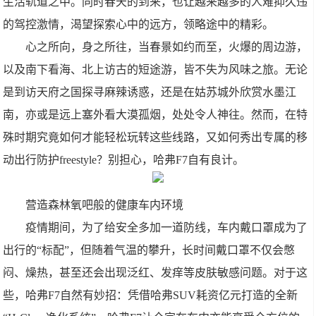
生活轨道之中。同时春天的到来，也让越来越多的人难抑久违
的驾控激情，渴望探索心中的远方，领略途中的精彩。
心之所向，身之所往，当春景如约而至，火爆的周边游，
以及南下看海、北上访古的短途游，皆不失为风味之旅。无论
是到访天府之国探寻麻辣诱惑，还是在姑苏城外欣赏水墨江
南，亦或是远上塞外看大漠孤烟，处处令人神往。然而，在特
殊时期究竟如何才能轻松玩转这些线路，又如何秀出专属的移
动出行防护freestyle？别担心，哈弗F7自有良计。
营造森林氧吧般的健康车内环境
疫情期间，为了给安全多加一道防线，车内戴口罩成为了
出行的“标配”，但随着气温的攀升，长时间戴口罩不仅会憋
闷、燥热，甚至还会出现泛红、发痒等皮肤敏感问题。对于这
些，哈弗F7自然有妙招：凭借哈弗SUV耗资亿元打造的全新