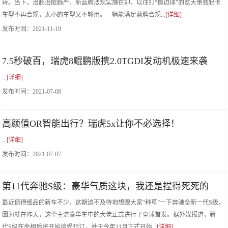
转。当下，治超治限趋严、新蓝牌法规实施在即，以往打“擦边球”的宽大重载轻卡
车型不再合规，太小的车型又不够用。一辆能满足蓝牌合规...
[详细]
发布时间：
2021-11-19
7.5秒破百，瑞虎8鲲鹏版携2.0TGDI发动机极速来袭
...
[详细]
发布时间：
2021-07-08
高颜值OR智能出行？瑞虎5x让你不必选择！
...
[详细]
发布时间：
2021-07-07
第11代奔驰S级：豪华气质这块，我还是捏得死死的
最近值得细品的新车不少，这期迫不及待地想跟大家“种草”一下奔驰全新一代S级，
因为就在昨天，这个主流豪华车中的大佬正式进行了全球首发。据外媒报道，新一
代S级在亮相后将开始接受预订，并于今年11月正式开始...
[详细]