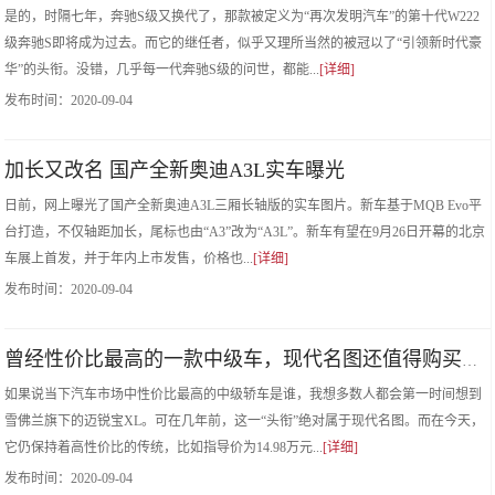
是的，时隔七年，奔驰S级又换代了，那款被定义为“再次发明汽车”的第十代W222
级奔驰S即将成为过去。而它的继任者，似乎又理所当然的被冠以了“引领新时代豪
华”的头衔。没错，几乎每一代奔驰S级的问世，都能...
[详细]
发布时间：
2020-09-04
加长又改名 国产全新奥迪A3L实车曝光
日前，网上曝光了国产全新奥迪A3L三厢长轴版的实车图片。新车基于MQB Evo平
台打造，不仅轴距加长，尾标也由“A3”改为“A3L”。新车有望在9月26日开幕的北京
车展上首发，并于年内上市发售，价格也...
[详细]
发布时间：
2020-09-04
曾经性价比最高的一款中级车，现代名图还值得购买吗？
如果说当下汽车市场中性价比最高的中级轿车是谁，我想多数人都会第一时间想到
雪佛兰旗下的迈锐宝XL。可在几年前，这一“头衔”绝对属于现代名图。而在今天，
它仍保持着高性价比的传统，比如指导价为14.98万元...
[详细]
发布时间：
2020-09-04