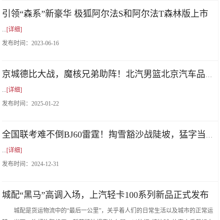
引领“森系”新豪华 极狐阿尔法S和阿尔法T森林版上市
...
[详细]
发布时间：
2023-06-16
京城德比大战，魔核兄弟助阵！北汽男篮北京汽车品牌之夜高端宠粉！
...
[详细]
发布时间：
2025-01-22
全国联考难不倒BJ60雷霆！掏雪豁沙战陡坡，猛字当头！
...
[详细]
发布时间：
2024-12-31
城配“黑马”高调入场，上汽轻卡100系列新品正式发布
城配是货运物流中的“最后一公里”，关乎着人们的日常生活以及城市的正常运