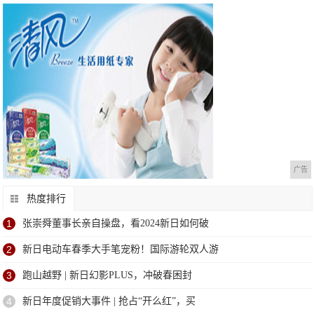
广告
热度排行
1
张崇舜董事长亲自操盘，看2024新日如何破
2
新日电动车春季大手笔宠粉！国际游轮双人游
3
跑山越野 | 新日幻影PLUS，冲破春困封
4
新日年度促销大事件 | 抢占“开么红”，买