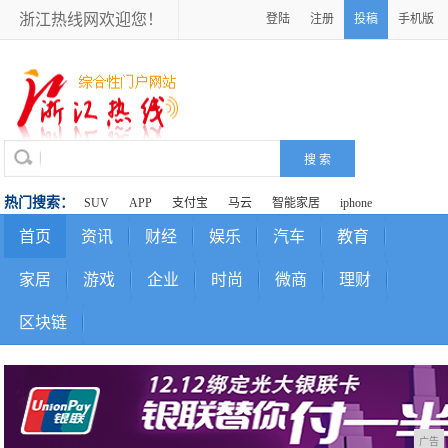
浙江热线网欢迎您！
登陆
注册
投稿
手机版
热门搜索：
SUV
APP
支付宝
马云
智能家居
iphone
首页
资讯
财经
娱乐
汽车
教育
家居
游戏
企业
时尚
微商
理财
区块链
广告