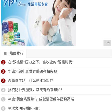
广告
热度排行
1
在“双疫情”压力之下，畜牧业的“智能时代”
2
华谊兄弟电影世界重磅亮相央视
3
鸿卓课工场—什么是HTML5?
4
抗疫防护要加强，常笑有约来帮忙！
5
41度“黄金奶源带”，成就谱恩绵羊奶粉高端
6
星球文明传播的可能