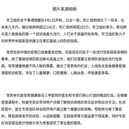
图片来源网络
世卫组织总干事谭德塞在4月1日声称，过去一周，死亡病例增长了一倍多，在
未来几天内，确诊病例将超过100万，死亡病例将超过5万。世卫组织表示，新冠肺
炎是人类面临的第一个冠状病毒大流行，人们对于病毒所知有限，世卫组织致力于
向世界所有国家提供建立在事实基础上的防控指南。
虽然目前中国的疫情已经被基本控制，但是现在仍处于一些流行性疾病高发期的
春季，除了要继续预防新冠肺炎病毒之外，我们还需要注意预防其他的流行性疾
病。常笑健康根据不同人群的需要，推出了常笑有约栏目，上线有关各类健康管理
课程和训练营，涉及了儿童健康、口腔健康、心脑血管、呼吸康复等等。
常笑有约是常笑健康联合三甲医院的医生和专家们倾心打造的精品栏目。在健康
管理课程中，权威专家会带领用户详细了解相关病情的常见症状和应对方法；在训
练营中，医生专家团队将会陪伴用户度过整个健康训练周期，帮助参与者了解症
状，降低病情发作的风险，从追踪提醒、实践指导等方面监督干预成果，同时专家
在线答疑及医疗地图引导为患者提供了更全面的服务。