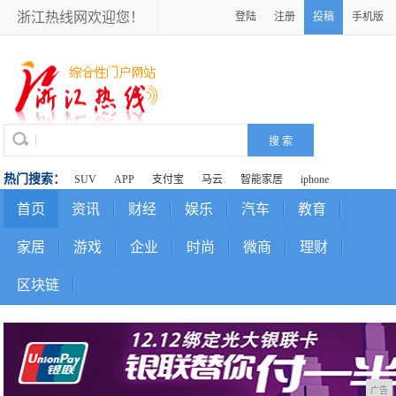
浙江热线网欢迎您！
登陆
注册
投稿
手机版
热门搜索：
SUV
APP
支付宝
马云
智能家居
iphone
首页
资讯
财经
娱乐
汽车
教育
家居
游戏
企业
时尚
微商
理财
区块链
广告