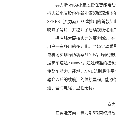
赛力斯5作为小康股份在智能电
标志着小康股份在新能源领域深耕多
SERES（赛力斯）品牌推出的首款新
吹响了号角，并拉开了后续规模化用
拥有强大硬核实力的赛力斯5，
用户一车多用的多元化、全场景驾乘
电机可实现峰值功率510kW，峰值扭矩
最高车速达230km/h。通过精准的
使整车动力、能耗、NVH达到最佳平衡
器介入后的续航）的续航里程，能够
油、全时电驱、里程无忧。
赛力
在智能方面，赛力斯5是首款搭载阿里