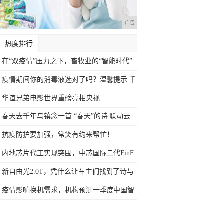
广告
热度排行
在“双疫情”压力之下，畜牧业的“智能时代”
疫情期间你的消毒液选对了吗？温馨提示 千
万
华谊兄弟电影世界重磅亮相央视
春天去千年乌镇念一首 “春天”的诗 联动云
抗疫防护要加强，常笑有约来帮忙！
内地芯片代工实现突围，中芯国际二代FinF
新自由光2.0T，凭什么让车主们找到了诗与
疫情影响换机需求，机构预测一季度中国智
能手