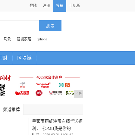
登陆
注册
投稿
手机版
马云
智能家居
iphone
理财
区块链
广告
频道推荐
皇家雨燕纤连蛋白精华送福
利，《OMB我是你的