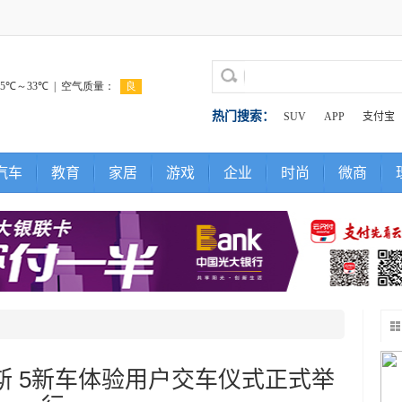
热门搜索：
SUV
APP
支付宝
汽车
教育
家居
游戏
企业
时尚
微商
力斯 5新车体验用户交车仪式正式举