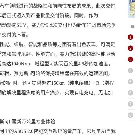
动汽车领域进行的战略性和前瞻性布局的成果，此次交付
年后正式迈入到产品批量交付阶段。同时，作为
电动轿跑SUV，赛力斯5此次交付也为新车征战市场竞争
户交付的序幕。
1
在性能、续航、智能和品质等方面有着出色表现，可满足
2
需求和驾驶乐趣。性能方面，赛力斯5搭载的高性能驱动
3
高达1040N•m，增程型可实现百公里4.8秒的加速度，
4
控制逻辑，赛力斯5可始终保持增程器在高效的运转区间，
5
的同时，还可提供超过150km（纯电续航）+R（増程
彻底解决里程焦虑的用户痛点，实现有电充电、无电加
6
7
8
斯5川藏新万公里专业体验
的AliOS 2.0智能交互系统的量产车，它具备AI自我