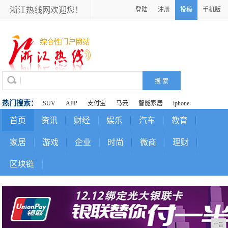
浙江热线网欢迎您！
登陆
注册
投稿
手机版
热门搜索：
SUV
APP
支付宝
马云
智能家居
iphone
首页
资讯
财经
娱乐
汽车
教育
家居
游戏
企业
时尚
微商
理财
区块链
广告