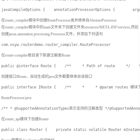
javaCompileOptions {    annotationProcessorOptions {        arg
在router_compiler模块中创建RouteProcessor类并继承自AbstractProcessor
在router_compiler模块中的main文件夹下创建文件夹resources/META-INF/services,然后
创建javax.annotation.processing.Processor文件，并添加下列语句
com.nsyw.routerdemo.router_compiler.RouteProcessor
在router-compiler根目录下新建注解类Route
public @interface Route {    /**     * Path of route     */    
创建接口IRoute，自动生成的java文件都要继承自该接口
public interface IRoute {    /**     *     * @param routes 模
RouteProcessor.java
/** * @SupportedAnnotationTypes表示支持的注解类型 */@SupportedAnnotatio
在router_api模块下创建Router
public class Router {    private static volatile Router mInstan