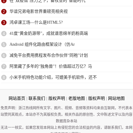
1
在“双疫情”压力之下，畜牧业的“智能时代”
2
华谊兄弟电影世界重磅亮相央视
3
鸿卓课工场—什么是HTML5?
4
41度“黄金奶源带”，成就谱恩绵羊奶粉高端
5
Android 组件化路由框架设计（仿Ar
6
减免平台费用携程发布合作伙伴“同袍”计划
7
阿里藏了多年的“独角兽”！价值超过万亿？马
8
小米手机特色功能介绍，可媲美手机软件，还不
网站首页
|
联系我们
|
版权声明
|
老版地图
|
版权声明
|
网站地图
免责声明：浙江热线网所有文字、图片、视频、音频等资料均来自互联网，不代表本
站赞同其观点，本站亦不为其版权负责。相关作品的原创性、文中陈述文字以及内容
数据庞杂本站
无法一一核实，如果您发现本网站上有侵犯您的合法权益的内容，请联系我们，本网