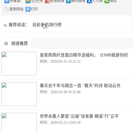
分享到：
QQ空间
新浪微博
腾讯微博
人人网
微信
复制网址
打印
推荐阅读：
目前手机排行榜
频道推荐
皇家雨燕纤连蛋白精华送福利，《OMB我是你的
时间：2020-03-31 14:31:12
春天去千年乌镇念一首 “春天”的诗 联动云共
时间：2020-03-30 10:22:40
世界永嘉人聚首“云端”话发展 楠溪“行”云平
时间：2020-03-23 13:05:10