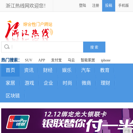
浙江热线网欢迎您！
登陆
注册
投稿
手机版
热门搜索：
SUV
APP
支付宝
马云
智能家居
iphone
首页
资讯
财经
娱乐
汽车
教育
家居
游戏
企业
时尚
微商
理财
区块链
广告