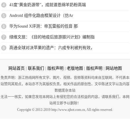
4
41度“黄金奶源带”，成就谱恩绵羊奶粉高端
5
Android 组件化路由框架设计（仿Ar
6
华为Sound X评测：帝瓦雷般的低音 那
7
绿维文旅：《目的地疫后旅游振兴计划》编制指
8
高通全球对决苹果的遗产：六成专利被判有效，
网站首页
|
联系我们
|
版权声明
|
老版地图
|
版权声明
|
网站地图
免责声明：浙江热线网所有文字、图片、视频、音频等资料均来自互联网，不代表本
站赞同其观点，本站亦不为其版权负责。相关作品的原创性、文中陈述文字以及内容
数据庞杂本站
无法一一核实，如果您发现本网站上有侵犯您的合法权益的内容，请联系我们，本网
站将立即予以删除！
Copyright © 2012-2019 http://www.zjhot.com.cn, All rights reserved.