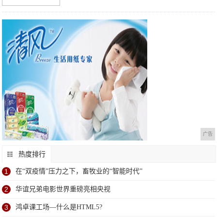
广告
热度排行
1
在“双疫情”压力之下，畜牧业的“智能时代”
2
华谊兄弟电影世界重磅亮相央视
3
鸿卓课工场—什么是HTML5?