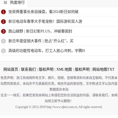
热度排行
1
张崇舜董事长亲自操盘，看2024新日如何破
2
新日电动车春季大手笔宠粉！国际游轮双人游
3
跑山越野 | 新日幻影PLUS，冲破春困封
4
新日年度促销大事件 | 抢占“开么红”，买
5
高级的功能性电动车，打工人放心冲刺，宇腾H
网站首页
|
联系我们
|
版权声明
|
XML地图
|
版权声明
|
网站地图
TXT
免责声明：浙江热线网所有文字、图片、视频、音频等资料均来自互联网，不代表本
站赞同其观点，本站亦不为其版权负责。相关作品的原创性、文中陈述文字以及内容
数据庞杂本站
无法一一核实，如果您发现本网站上有侵犯您的合法权益的内容，请联系我们，本网
站将立即予以删除！
Copyright © 2012-2019 http://www.zjhot.com.cn, All rights reserved.