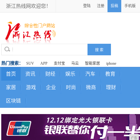
浙江热线网欢迎您！
登陆
注册
投稿
手机版
热门搜索：
SUV
APP
支付宝
马云
智能家居
iphone
首页
资讯
财经
娱乐
汽车
教育
家居
游戏
企业
时尚
微商
理财
区块链
广告