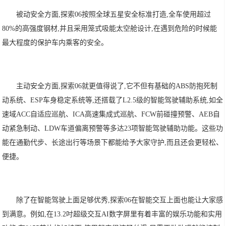
被动安全方面,探索06按照全球五星安全标准打造,全车使用超过
80%的高强度钢材,并且采用笼式吸能太空舱设计,在遇到危险的时候能
最大程度的保护车内乘客的安全。
主动安全方面,探索06就更值得说了,它不但有基础的ABS防抱死制
动系统、ESP车身稳定系统等,还搭载了L2.5级的智能驾驶辅助系统,如全
速域ACC自适应巡航、ICA高速集成式巡航、FCW前碰撞预警、AEB自
动紧急制动、LDW车道偏离预警等多达23项智能驾驶辅助功能。这些功
能在通勤代步、长途出行等场景下都能给予大家守护,而且还会更轻松、
便捷。
除了在智能驾驶上面足够优秀,探索06在智能交互上面也能让大家感
到满意。例如,在13.2吋超级交互AI数字屏里有着丰富的娱乐功能和实用