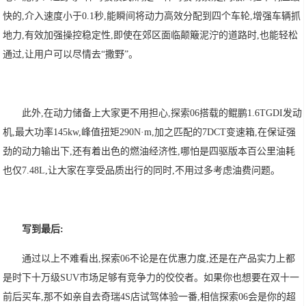
快的,介入速度小于0.1秒,能瞬间将动力高效分配到四个车轮,增强车辆抓
地力,有效加强操控稳定性,即使在郊区面临颠簸泥泞的道路时,也能轻松
通过,让用户可以尽情去“撒野”。
此外,在动力储备上大家更不用担心,探索06搭载的鲲鹏1.6TGDI发动
机,最大功率145kw,峰值扭矩290N·m,加之匹配的7DCT变速箱,在保证强
劲的动力输出下,还有着出色的燃油经济性,哪怕是四驱版本百公里油耗
也仅7.48L,让大家在享受品质出行的同时,不用过多考虑油费问题。
写到最后:
通过以上不难看出,探索06不论是在优惠力度,还是在产品实力上都
是时下十万级SUV市场足够有竞争力的佼佼者。如果你也想要在双十一
前后买车,那不如亲自去奇瑞4S店试驾体验一番,相信探索06会是你的超