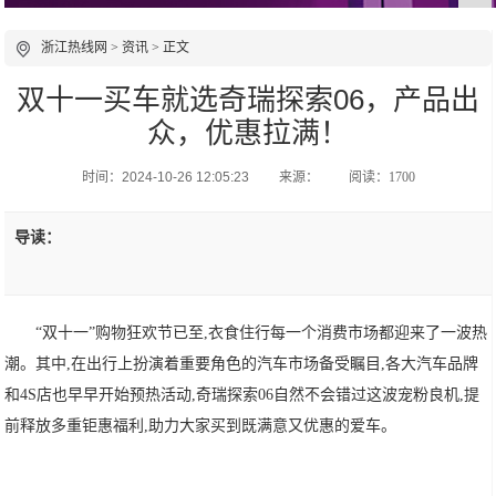
浙江热线网
>
资讯
> 正文
双十一买车就选奇瑞探索06，产品出
众，优惠拉满！
时间：2024-10-26 12:05:23
来源：
阅读：1700
导读：
“双十一”购物狂欢节已至,衣食住行每一个消费市场都迎来了一波热
潮。其中,在出行上扮演着重要角色的汽车市场备受瞩目,各大汽车品牌
和4S店也早早开始预热活动,奇瑞探索06自然不会错过这波宠粉良机,提
前释放多重钜惠福利,助力大家买到既满意又优惠的爱车。