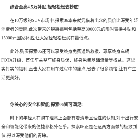
综合至高4.5万补贴,轻轻松松去抄底!
在10万级的SUV市场中,探索06本来就凭借着出众的质价比深受年轻
消费者的青睐,此次带来的钜惠福利包括至高30000元的限时置换补贴和
15000元国家补贴,让大家轻轻松松买在最低点。
此外,购买探索06还可以享受终身免费道路救援、尊享终身车辆
FOTA升级、首任车主整车终身质保、终身免费基础流量等权益。这些
实打实的福利,直击大家在用车过程中的痛点,省去了很多烦恼,让有车生
活更美好。
你关心的安全和智能,探索06皆可满足!
时下的年轻人在购车理念上面都有着清晰且理性的认知,对于出行安
全和智能化带来的便捷都格外在乎。探索06正是在这两方面做的极致到
位,得以深受他们的青睐。