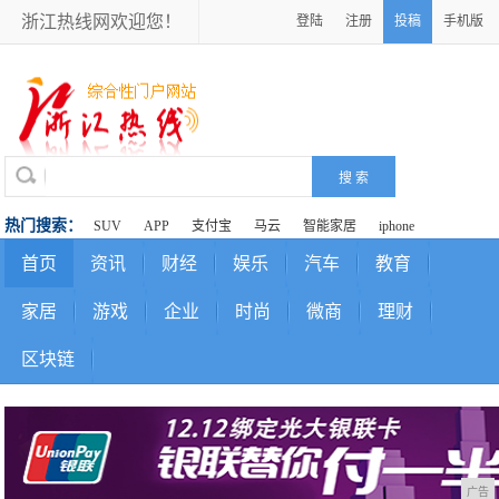
浙江热线网欢迎您！
登陆
注册
投稿
手机版
热门搜索：
SUV
APP
支付宝
马云
智能家居
iphone
首页
资讯
财经
娱乐
汽车
教育
家居
游戏
企业
时尚
微商
理财
区块链
广告