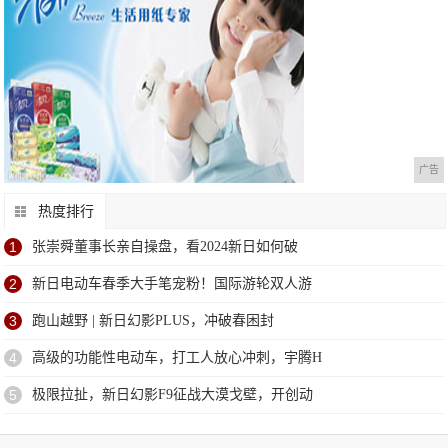
广告
热度排行
1
张崇舜董事长亲自操盘，看2024新日如何破
2
新日电动车春季大手笔宠粉！国际游轮双人游
3
跑山越野 | 新日幻影PLUS，冲破春困封
4
高级的功能性电动车，打工人放心冲刺，宇腾H
5
极限拉扯，新日幻影F9征战大漠戈壁，开创动