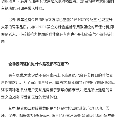
功能,在8155芯片的加持下,使用起来很流畅丝滑,只需要动动嘴就能控制
车辆功能,可谓是懒人神器。
另外,该车还有C-PURE净立方绿色座舱和W-HUD等配置,也能提升
大家的驾乘品质。如C-PURE净立方绿色座舱采用欧盟级的环保材料,即
便是老人、小孩抵抗力稍弱的群体坐在车内也不用担心空气不达标等问
题。
全场景四驱护航,什么路况都不在话下!
买车以后,大家定然不会只拿来上下班通勤,也会在节假日的时候去
户外撒欢儿。为了满足用户多元用车需求,探索06特别推出了四驱版和两
驱版两种选择,让用户无论是穿梭于繁华的都市街头,还是踏上遥远的自
驾之旅,都能享受到无忧的驾驶体验。
其中,探索06四驱版搭载的是全场景智控四驱系统,包含沙地、雪
地、泥泞、越野等7种驾驶模式,满足19种驾驶场景,是同级四驱中响应最