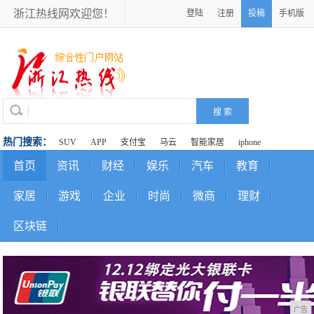
浙江热线网欢迎您！
登陆
注册
投稿
手机版
热门搜索：
SUV
APP
支付宝
马云
智能家居
iphone
首页
资讯
财经
娱乐
汽车
教育
家居
游戏
企业
时尚
微商
理财
区块链
广告