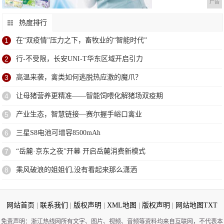
广告
热度排行
1
在“双疫情”压力之下，畜牧业的“智能时代”
2
行-不受限，长安UNI-T华东区域开启引力
3
高温来袭，禽类如何逃脱热应激的魔爪？
4
让母猪营养更精准——智能饲喂化解猪场双疫期
5
产业生态，智慧链接—赛尔握手峪口禽业
6
三星S8电池可增容8500mAh
7
“岳麓·京东之夜”开幕 开启岳麓消费新模式
8
乘风破浪的姐姐们,没有看起来那么潇洒
网站首页
|
联系我们
|
版权声明
|
XML地图
|
版权声明
|
网站地图
TXT
免责声明：浙江热线网所有文字、图片、视频、音频等资料均来自互联网，不代表本