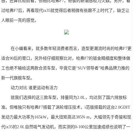
感，还算比较耐看，但相比哈弗F7，奇骏的新潮感较为欠缺。另外，看
过哈弗F7后，再看现代ix35就觉得后者稍微有些跟不上时代了，缺乏让
人眼前一亮的感觉。
在小编看来，就多数年轻消费者而言，造型更潮流时尚的哈弗F7更
适合90后的胃口，另外经仔细观察比对，哈弗F7的钣金精细度和整体做
工也绝不输给这两款合资车型，毕竟它是“SUV领导者”哈弗品牌力推的
新一代旗舰车型。
动力对比 谁更运动有活力
就我们选择的这三款车型，排量同为2.0L，均达到了国六排放标
准。但唯独只有哈弗F7搭载了涡轮增压技术，i范版搭载的这台2.0GDIT
发动力最大功率为165kW，最大扭矩高达385N·m，大幅领先于奇骏和现
代ix35的2.0L自然吸气发动机，而实测的0-100公里加速成绩也说明了一