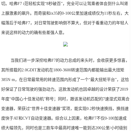
切。哈弗F7 i范轻松实现“8秒破百”，完全可以让驾乘者体会到什么叫肾
上腺激素的飙升。而奇骏和ix35的0-100公里加速成绩仅为11秒左右，大
幅落后于哈弗F7，对日常驾驶影响倒不算大，但对于看重动力的年轻人
来说这样的动力的确有些差强人意。
当我们进一步深挖哈弗F7的动力总成的来头时，会收获更多惊喜，
其所搭载的2.0GDIT发动机在1800-3600转速范围内都能输出最大扭矩
385N·m，在日常最常用的转速范围内形成了一个“最大扭矩平台”，这恰
好保证了日常驾驶的强劲动力。这款发动机也因卓越的设计荣获了2019
年度“中国心十佳发动机”称号；同时，跟该发动机匹配的7速湿式双离合
变速器，荣获过“世界十佳变速器”奖项，能实现0.2秒快速换挡，换挡速
度快于AT和CVT自动变速器。综合以上因素，哈弗F7不仅0-100加速成
绩大幅领先，同时也是三款车中最高时速唯一能到达200公里/小时级别