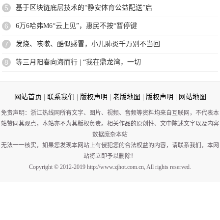
5
基于区块链底层技术的“静安体育公益配送”启
6
6万6哈弗M6“云上见”，惠民不按“暂停键
7
发烧、咳嗽、酷似感冒，小儿肺炎千万别不当回
8
等三月阳春向海而行 | “我在鼎龙湾，一切
网站首页
|
联系我们
|
版权声明
|
老版地图
|
版权声明
|
网站地图
免责声明：浙江热线网所有文字、图片、视频、音频等资料均来自互联网，不代表本
站赞同其观点，本站亦不为其版权负责。相关作品的原创性、文中陈述文字以及内容
数据庞杂本站
无法一一核实，如果您发现本网站上有侵犯您的合法权益的内容，请联系我们，本网
站将立即予以删除！
Copyright © 2012-2019 http://www.zjhot.com.cn, All rights reserved.