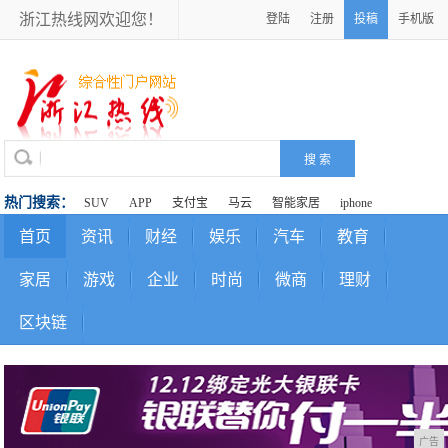
浙江热线网欢迎您！
登陆
注册
投稿
手机版
热门搜索：
SUV
APP
支付宝
马云
智能家居
iphone
首页
资讯
财经
娱乐
汽车
教育
家居
游戏
企业
时尚
微商
理财
区块链
广告