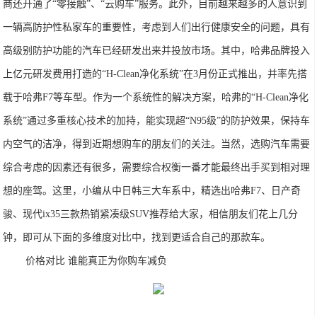
商还开通了“零接触”、“云购车”服务。此外，目前越来越多的人意识到
一辆高防护性私家车的重要性，考虑到人们出行健康安全的问题，具有
高级别防护功能的汽车已经研发出来并投放市场。其中，哈弗品牌投入
上亿元研发费用打造的“H-Clean净化系统”在3月份正式推出，并率先搭
载于哈弗F7等车型。作为一个系统性的解决方案，哈弗的“H-Clean净化
系统”通过多重核心技术的加持，能实现超“N95级”的防护效果，保持车
内空气的洁净，得到近期想购车的朋友们的关注。当然，选购汽车需要
综合考虑的因素还有很多，需要综合权衡一番才能最终出手买到相对理
想的座驾。这里，小编从中日韩三大车系中，精选出哈弗F7、日产奇
骏、现代ix35三款热销紧凑级SUV推荐给大家，相信朋友们花上几分
钟，即可从下面的多维度对比中，找到更适合自己的那款车。
价格对比 谁能真正为你购车减负