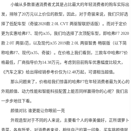
小编从多数普通消费者尤其是占比最大的年轻消费者的购车实际出
发，排除了20万元以上价位的款型，因此，对于奇骏来说，我们只好选
择了低配车型（奇骏2020款 2.0L CVT 两驱智联舒适版）。而对于定价
更为实惠哈弗F7、现代ix35，我们均选择了次顶配车型，即哈弗F7 2020
款 2.0T 两驱i范，以及现代ix35 2019款 2.0L 两驱智勇·畅联版（以下简
称哈弗F7、现代ix35、奇骏）。在价格上我们看到，三款车中哈弗F7价
格最低，厂商指导价为14.38万元，考虑到目前购车优惠幅度比较大，
《汽车之家》给出得经销参考价仅为12.48万起，可谓相当超值。
那么问题来了，价格给我们惊喜的哈弗F7在年轻消费者最为关心的
外观颜值、动力性能和智能科技配置上能否同样赢得你的心呢？我们且
一步步地往下看。
颜值对比 谁更能让你眼前一亮
外观造型对于不同的人来说，主要看个人的审美偏好，正所谓萝卜
青菜，各有所爱。对消费者来说，相信自己的第一印象、买车挑颜值就