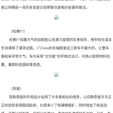
挑让你眼前一亮的车型是比较明智也是相对省事的做法。
（哈弗F7）
哈弗F7炫酷大气的前脸配以充满力度感的车身线条，用年轻化语言
生动演绎了潮流动感。2725mm的长轴距是这三款车中最大的，让整车
看起来非常大气。车内采用“太空舱”的环抱式设计，内饰以软质材料包
覆，兼顾科技感和尊贵感。
（奇骏）
现款奇骏的外观设计运用了许多柔和化的线条，让旧款奇骏方方正
正的造型变得圆润起来，比原来少了些硬朗粗犷，同时增加了些运动