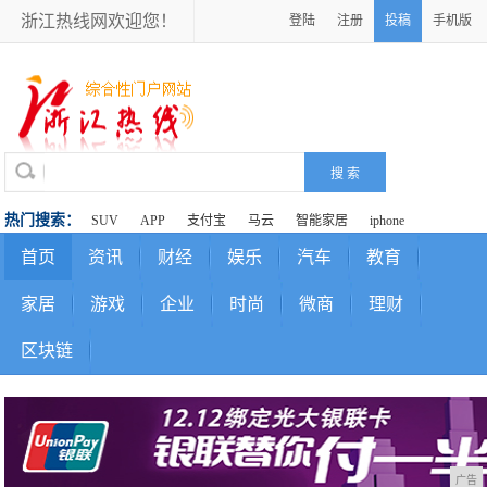
浙江热线网欢迎您！
登陆
注册
投稿
手机版
热门搜索：
SUV
APP
支付宝
马云
智能家居
iphone
首页
资讯
财经
娱乐
汽车
教育
家居
游戏
企业
时尚
微商
理财
区块链
广告