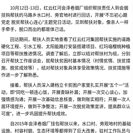
10月12日-13日，红云红河会泽卷烟厂组织帮扶责任人到会烟
挂钩帮扶的马路乡水口村、旁官地村进行回访，开展“不忘初心跟
党走 脱贫帮扶心连心”主题党日活动，见到帮扶对象，像亲人一样
手牵手，脱口而出的都是体己话。
回访期间，帮扶人员实地查看了红云红河集团帮扶实施的道路
硬化工程、引水工程、太阳能路灯安装搭建项目、红玛瑙樱桃种植
项目等帮扶推进情况。调查了解后，立即以结对帮扶村为组，分别
召开帮扶工作座谈会，就帮扶贫困村基本情况（村情贫情、扶贫措
施、脱贫成效等），结对帮扶对象具体享受政策情况、扶贫措施等
作进一步了解熟悉。
接着，帮扶人员深入建档立卡贫困户家里扎实开展“五个一”活
动，即“同吃一顿连心饭，开展查缺补漏；开展一次交心谈心，加
强情感沟通；开展一次基础信息核查，做到账实相符；开展一次人
居环境提升，做到干净整洁；开展一次脱贫政策宣讲，提高群众认
可度”，进一步巩固提升帮扶成效。
自2015年会泽卷烟厂挂包帮扶以来，水口村、旁观地村的基础
设施、村容村貌、生态环境等都得到了巨大改善，驻村工作队员与