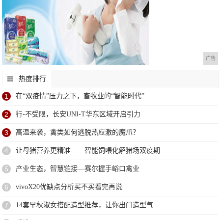
广告
热度排行
1
在“双疫情”压力之下，畜牧业的“智能时代”
2
行-不受限，长安UNI-T华东区域开启引力
3
高温来袭，禽类如何逃脱热应激的魔爪？
4
让母猪营养更精准——智能饲喂化解猪场双疫期
5
产业生态，智慧链接—赛尔握手峪口禽业
6
vivoX20优缺点分析买不买看完再说
7
14套早秋淑女搭配造型推荐，让你出门造型气