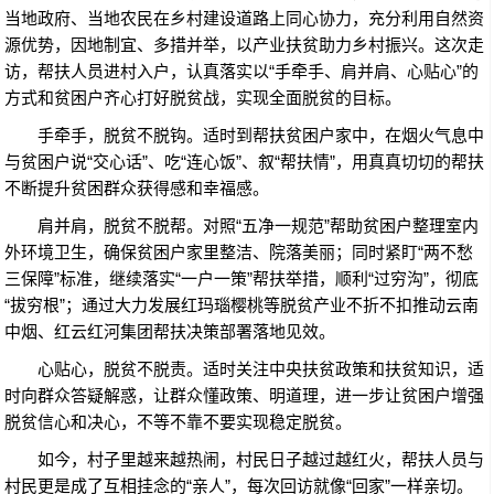
当地政府、当地农民在乡村建设道路上同心协力，充分利用自然资
源优势，因地制宜、多措并举，以产业扶贫助力乡村振兴。这次走
访，帮扶人员进村入户，认真落实以“手牵手、肩并肩、心贴心”的
方式和贫困户齐心打好脱贫战，实现全面脱贫的目标。
手牵手，脱贫不脱钩。适时到帮扶贫困户家中，在烟火气息中
与贫困户说“交心话”、吃“连心饭”、叙“帮扶情”，用真真切切的帮扶
不断提升贫困群众获得感和幸福感。
肩并肩，脱贫不脱帮。对照“五净一规范”帮助贫困户整理室内
外环境卫生，确保贫困户家里整洁、院落美丽；同时紧盯“两不愁
三保障”标准，继续落实“一户一策”帮扶举措，顺利“过穷沟”，彻底
“拔穷根”；通过大力发展红玛瑙樱桃等脱贫产业不折不扣推动云南
中烟、红云红河集团帮扶决策部署落地见效。
心贴心，脱贫不脱责。适时关注中央扶贫政策和扶贫知识，适
时向群众答疑解惑，让群众懂政策、明道理，进一步让贫困户增强
脱贫信心和决心，不等不靠不要实现稳定脱贫。
如今，村子里越来越热闹，村民日子越过越红火，帮扶人员与
村民更是成了互相挂念的“亲人”，每次回访就像“回家”一样亲切。