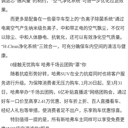
调滤芯“通风量”的制约，“空气净化系统”可进一步优化过滤效
果。
而更多是配备在一些豪华车型上的“负离子除菌系统”通过
电离空气产生纳米级负离子，中和带正电的空气飘尘，不仅可
以除尘、中和人体静电、抗氧化，还可以有效净化空气质量。
“H-Clean净化系统”三效合一，可充分确保车内空间的清洁与健
康。
0接触无忧购车 哈弗千场云团购“罩”你
随着抗疫形势好转，哈弗SUV在全力抗疫同时也将客户服
务进行升级。为保障消费者无压力购车, 2月20日起，至3月31
日，哈弗举办“千场云团购，6亿补贴直播送”网络团购会，通过
好车一口价至高享2.41万优惠、好车折上折、百人直播看车、
经纪人礼包等举措，使消费者足不出户，乐享购车优惠惊喜。
特别值得一提的是，所有新哈弗车主同样可以享受免费更