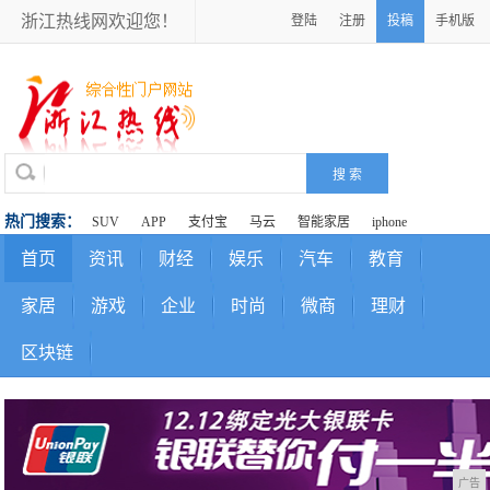
浙江热线网欢迎您！
登陆
注册
投稿
手机版
热门搜索：
SUV
APP
支付宝
马云
智能家居
iphone
首页
资讯
财经
娱乐
汽车
教育
家居
游戏
企业
时尚
微商
理财
区块链
广告