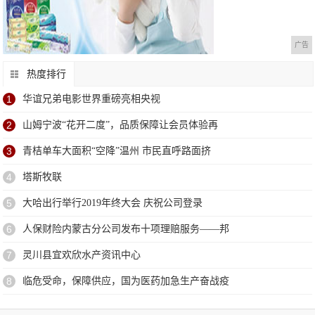
广告
热度排行
1
华谊兄弟电影世界重磅亮相央视
2
山姆宁波“花开二度”，品质保障让会员体验再
3
青桔单车大面积“空降”温州 市民直呼路面挤
4
塔斯牧联
5
大哈出行举行2019年终大会 庆祝公司登录
6
人保财险内蒙古分公司发布十项理赔服务——邦
7
灵川县宜欢欣水产资讯中心
8
临危受命，保障供应，国为医药加急生产奋战疫