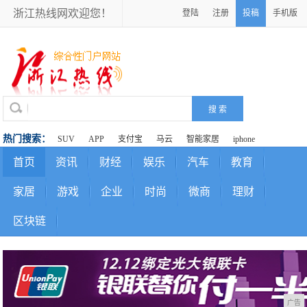
浙江热线网欢迎您！
登陆
注册
投稿
手机版
热门搜索：
SUV
APP
支付宝
马云
智能家居
iphone
首页
资讯
财经
娱乐
汽车
教育
家居
游戏
企业
时尚
微商
理财
区块链
广告