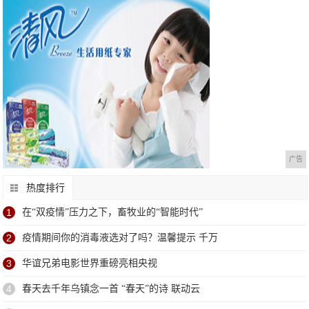
广告
热度排行
1
在“双疫情”压力之下，畜牧业的“智能时代”
2
疫情期间你的消毒液选对了吗？温馨提示 千万
3
华谊兄弟电影世界重磅亮相央视
4
春天去千年乌镇念一首 “春天”的诗 联动云