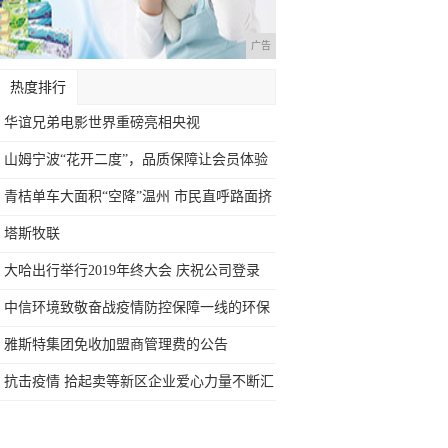
广告
热度排行
华谊兄弟电影世界重磅亮相央视
山姆宁波“花开二度”，品质保障让会员体验
再
青桔单车大面积“空降”温州 市民直呼路面挤
塔斯牧联
大哈出行举行2019年终大会 庆祝公司登录
中信环境致敬奋战疫情防控保障一线的环保
卫士
雅斯特集团免收加盟商管理费的公告
抗击疫情 拾起卖等新区企业爱心力量不断汇
聚