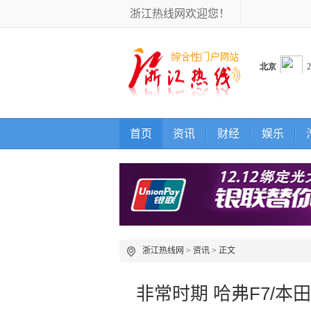
浙江热线网欢迎您！
首页
资讯
财经
娱乐
浙江热线网
>
资讯
> 正文
非常时期 哈弗F7/本田