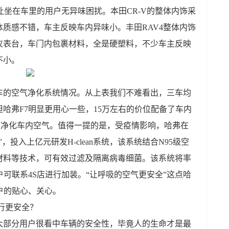
让坐在车里的用户无异味困扰。本田CR-V的整体内饰采
质感不错，车主反映车内异味小。丰田RAV4整体内饰
仪表台，车门内包裹材料，全是硬塑料，不少车主反映
不小。
车的空气净化系统情况。从上表我们不难看出，三车均
哈弗F7明显更用心一些，15万左右的价位配备了车内
有效净化车内空气。值得一提的是，受疫情影响，哈弗在
投入上亿元研发H-clean系统，该系统结合N95级空
材料等技术，可有效过滤及隔离病毒细菌。该系统将率
户可联系4S店进行加装。“让呼吸的空气更安全”这点哈
户的贴心、关心。
行更安全？
大部分用户很看中车辆的安全性，毕竟人的生命才是最