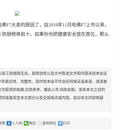
F7大卖的原因了，自2018年11月哈弗F7上市以来，
UV热销榜单前十。如果你也把健康安全放在首位，那么
与浙江热线网无关。其原创性以及文中陈述文字和内容未经本站证
字的真实性、完整性、及时性本站不作出任何保证或承诺，请读者
为投资的依据,仅供参考，据此入市,风险自担。发布本文之目的
赞同或者否定本文部分以及全部观点或内容。如对本文内容有疑
微博
人人网
微信
复制网址
打印