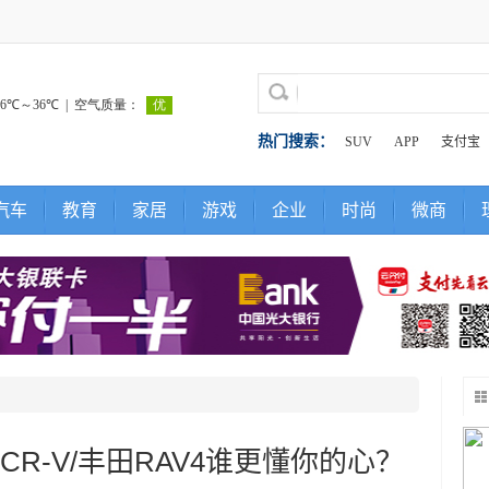
热门搜索：
SUV
APP
支付宝
汽车
教育
家居
游戏
企业
时尚
微商
CR-V/丰田RAV4谁更懂你的心？