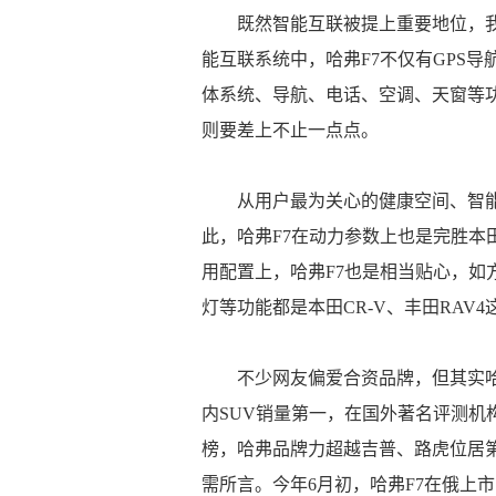
既然智能互联被提上重要地位，
能互联系统中，哈弗F7不仅有GPS
体系统、导航、电话、空调、天窗等功
则要差上不止一点点。
从用户最为关心的健康空间、智
此，哈弗F7在动力参数上也是完胜本田
用配置上，哈弗F7也是相当贴心，如
灯等功能都是本田CR-V、丰田RAV
不少网友偏爱合资品牌，但其实
内SUV销量第一，在国外著名评测机构Brand
榜，哈弗品牌力超越吉普、路虎位居第
需所言。今年6月初，哈弗F7在俄上