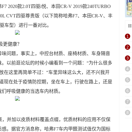
20款2.0T四驱i悦、本田CR-V 2019款240TURBO
2.0L CVT四驱尊贵版（以下简称哈弗F7、本田CR-V、丰
四驱车型）进行一番对比。
1
吸更健康？
2
异味问题，事实上，中控台材质、座椅材质、车身隔音
3
味。以前逛论坛的时候小编看到一个问题：“为什么很多
4
放在这里再简单不过：“车里异味这么大，还不兴我开
5
知道现在处于疫情防控期，坐在车上，行驶在路上，还是
6
我们呼吸健康的当选车内材质。
7
8
包裹，并加以皮质材料覆盖点缀，优质材料的应用不仅保
感。据官方消息称，哈弗F7车内甲醛测试值仅为国标