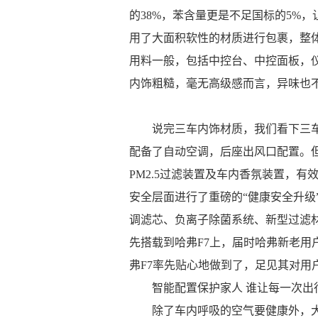
的38%，苯含量更是不足国标的5%，
用了大面积软性的材质进行包裹，整体
用料一般，包括中控台、中控面板，
内饰粗糙，毫无高级感而言，异味也
说完三车内饰材质，我们看下三
配备了自动空调，后座出风口配置。但
PM2.5过滤装置及车内香氛装置，
安全层面进行了重磅的“健康安全升级”，
调滤芯、负离子除菌系统、新型过滤
先搭载到哈弗F7上，届时哈弗新老用
弗F7率先贴心地做到了，足见其对用
智能配置保护家人 谁让每一次出
除了车内呼吸的空气要健康外，