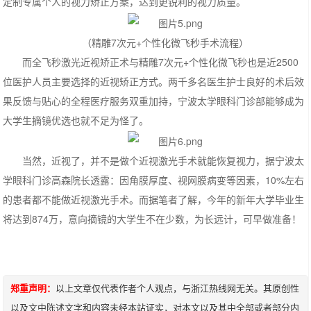
定制专属个人的视力矫正方案，达到更锐利的视力质量。
（精雕7次元+个性化微飞秒手术流程）
而全飞秒激光近视矫正术与精雕7次元+个性化微飞秒也是近2500
位医护人员主要选择的近视矫正方式。两千多名医生护士良好的术后效
果反馈与贴心的全程医疗服务双重加持，宁波太学眼科门诊部能够成为
大学生摘镜优选也就不足为怪了。
当然，近视了，并不是做个近视激光手术就能恢复视力，据宁波太
学眼科门诊
高森院长透露：因角膜厚度、视网膜病变等因素，10%左右
的患者都不能做近视激光手术。而据笔者了解，今年的新年大学毕业生
将达到874万，意向摘镜的大学生不在少数，为长远计，可早做准备！
郑重声明：
以上文章仅代表作者个人观点，与浙江热线网无关。其原创性
以及文中陈述文字和内容未经本站证实，对本文以及其中全部或者部分内