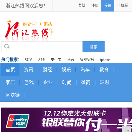
浙江热线网欢迎您！
登陆
注册
投稿
手机版
热门搜索：
SUV
APP
支付宝
马云
智能家居
iphone
首页
资讯
财经
娱乐
汽车
教育
家居
游戏
企业
时尚
微商
理财
区块链
广告