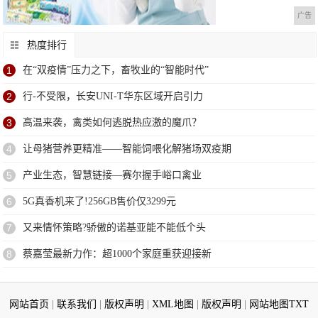
广告
热度排行
1
在“双疫情”压力之下，畜牧业的“智能时代”
2
行-不受限，长安UNI-T华东区域开启引力
3
高温来袭，禽类如何逃脱热应激的魔爪？
4
让母猪营养更精准——智能饲喂化解猪场双疫期
5
产业生态，智慧链接—赛尔握手峪口禽业
6
5G真香机来了!256GB售价仅3299元
7
又来情怀策略?骄傲的诺基亚能不能低个头
8
蔡嘉莹最新力作：超1000个家庭重获迎接新
网站首页
|
联系我们
|
版权声明
|
XML地图
|
版权声明
|
网站地图
TXT