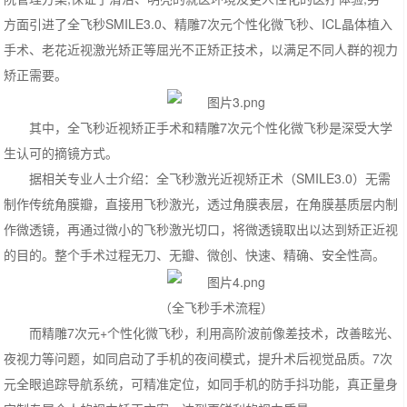
方面引进了全飞秒SMILE3.0、精雕7次元个性化微飞秒、ICL晶体植入
手术、老花近视激光矫正等屈光不正矫正技术，以满足不同人群的视力
矫正需要。
其中，全飞秒近视矫正手术和精雕7次元个性化微飞秒是深受大学
生认可的摘镜方式。
据相关专业人士介绍：全飞秒激光近视矫正术（SMILE3.0）无需
制作传统角膜瓣，直接用飞秒激光，透过角膜表层，在角膜基质层内制
作微透镜，再通过微小的飞秒激光切口，将微透镜取出以达到矫正近视
的目的。整个手术过程无刀、无瓣、微创、快速、精确、安全性高。
（全飞秒手术流程）
而精雕7次元+个性化微飞秒，利用高阶波前像差技术，改善眩光、
夜视力等问题，如同启动了手机的夜间模式，提升术后视觉品质。7次
元全眼追踪导航系统，可精准定位，如同手机的防手抖功能，真正量身