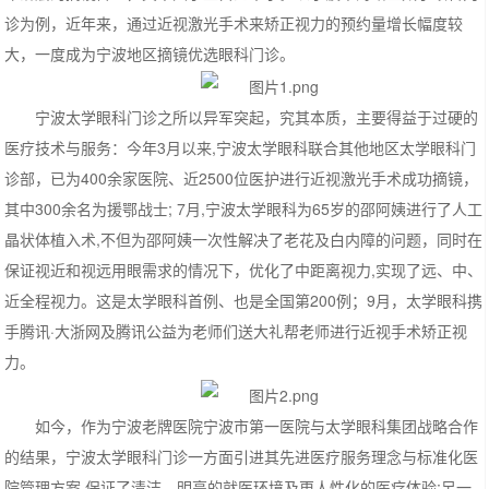
诊为例，近年来，通过近视激光手术来矫正视力的预约量增长幅度较
大，一度成为宁波地区摘镜优选眼科门诊。
宁波太学眼科门诊之所以异军突起，究其本质，主要得益于过硬的
医疗技术与服务：今年3月以来,宁波太学眼科联合其他地区太学眼科门
诊部，已为400余家医院、近2500位医护进行近视激光手术成功摘镜，
其中300余名为援鄂战士; 7月,宁波太学眼科为65岁的邵阿姨进行了人工
晶状体植入术,不但为邵阿姨一次性解决了老花及白内障的问题，同时在
保证视近和视远用眼需求的情况下，优化了中距离视力,实现了远、中、
近全程视力。这是太学眼科首例、也是全国第200例；9月，太学眼科携
手腾讯·大浙网及腾讯公益为老师们送大礼帮老师进行近视手术矫正视
力。
如今，作为宁波老牌医院宁波市第一医院与太学眼科集团战略合作
的结果，宁波太学眼科门诊一方面引进其先进医疗服务理念与标准化医
院管理方案,保证了清洁、明亮的就医环境及更人性化的医疗体验;另一