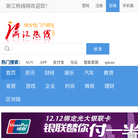
浙江热线网欢迎您！
登陆
注册
投稿
手机版
热门搜索：
SUV
APP
支付宝
马云
智能家居
iphone
首页
资讯
财经
娱乐
汽车
教育
家居
游戏
企业
时尚
微商
理财
区块链
广告