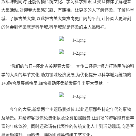
浓年味的同时,还能传播传统文化、学习科学知识,让受众群体了解迎春
大集活动,对迎春大集感兴趣、有期待。让更多的人了解怀柔、了解科学
城、了解古关大集,以此把古关大集推向更广阔的平台,让怀柔人更深刻
的体会到怀柔就是科学城,科学城就是怀柔的主人翁精神。
“我们的节日--怀北古关迎春大集”。宣传口径是:“倾力打造民族的科
学的大众的年节文化,助力镇域经济发展,为优化提升以科学城为统领的
1+3融合发展新格局,加快推动怀柔新发展作出更大贡献。”
今年的大集,新增两个主题场景摊位,以此还原那些特定年代的事物
及场景。并给游客提供免费化妆及免费拍照服务,让到场的游客能有更丰
富的年味体验。同时还邀请有代表性的传统文化人士到活动现场,向游客
展示砸挂钱、画脸谱、雕版印刷等传统工艺文化。