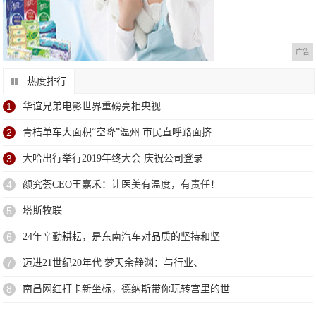
广告
热度排行
1
华谊兄弟电影世界重磅亮相央视
2
青桔单车大面积“空降”温州 市民直呼路面挤
3
大哈出行举行2019年终大会 庆祝公司登录
4
颜究荟CEO王嘉禾：让医美有温度，有责任！
5
塔斯牧联
6
24年辛勤耕耘，是东南汽车对品质的坚持和坚
7
迈进21世纪20年代 梦天余静渊：与行业、
8
南昌网红打卡新坐标，德纳斯带你玩转宫里的世