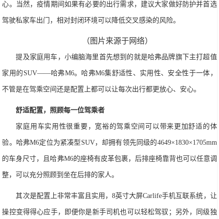
心。当然，疫情期间如果有必要的出行需求，建议大家做好
防护并
首选
驾驶私家车出门，相对封闭环境可以降低交叉感染的风险。
（图片来源于网络）
提及家庭
用车，
小编
脑海
里
首先
想到的就是
哈
弗
品牌
旗下主
打超值
家用的
SUV
——哈
弗
M6
。哈
弗
M6
集舒适性、实用性、安全性于一体
，
不管是在驾乘空间还是配置上都
可以
让每次出行都更放心、安心。
舒适配置，照顾每一位
驾乘者
家庭用车
实用性很重要，
宽裕
的驾乘空间可以带来更加舒适的体
验。
哈
弗
M6
定位为紧凑型
SUV
，却拥有领先同级的
4649
×
1830
×
1705mm
的车身尺寸，且哈
弗
M6
的座椅有皮革包裹，后排座椅靠背也可以任意调
整，可以充分照顾到坐在后排的家人。
其次是配置上非常丰富且实用，
8
英寸大屏
Carlife
手机互联系统，让
操控变得得心应手，即便你是新手司机也可以轻松驾驭；另外，同级独