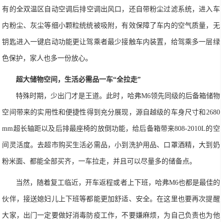
有的全双温区自动空调
后排空调出风口，还自带粉尘过滤系统，进入车
内粉尘、灰尘等细小颗粒统统被吸附，有效保障了车内的空气质量，无
钥匙进入
一键启动功能更让驾乘者最少接触车内装置，给驾乘多一层绿
色保护，家人也多一份放心。
超大储物空间，生活必需品一车“全拉走”
特殊时期，少出门才是王道。此时，哈
弗
M6
领先同级的
后备箱储物
空间
带来的实用性和便捷性得到充分展现，源自越级的车身尺寸和
2
680
mm
超长轴距以及后排
最
座椅的放倒功能，给后备
箱带来
808-2010L
的空
间灵活度。去超市购买生活必需品，小到洗护用品、口罩酒精，大到奶
粉米面、都能全部买齐，一车拉走，并且可以尽量多的储备点。
当然，随着复工临近，开车返程或者上下班，哈
弗
M6
也都是最佳的
伙伴，接送媳妇儿上下班等都能更加舒适、安全。在这里也要再次提醒
大家，出门一定要做好消毒防疫工作，不要嫌麻烦，为自己负责也为他