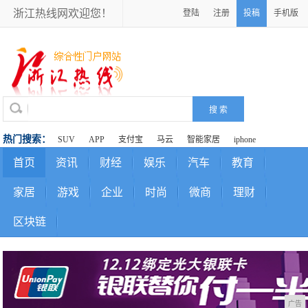
浙江热线网欢迎您！
登陆
注册
投稿
手机版
热门搜索：
SUV
APP
支付宝
马云
智能家居
iphone
首页
资讯
财经
娱乐
汽车
教育
家居
游戏
企业
时尚
微商
理财
区块链
广告