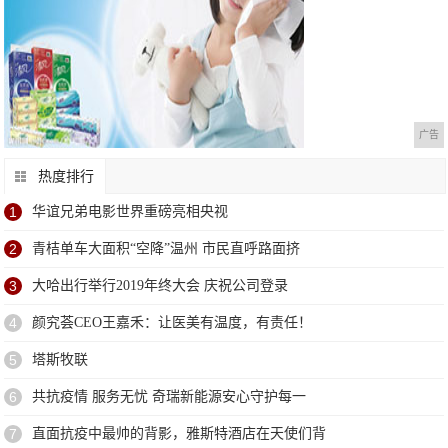
广告
热度排行
1
华谊兄弟电影世界重磅亮相央视
2
青桔单车大面积“空降”温州 市民直呼路面挤
3
大哈出行举行2019年终大会 庆祝公司登录
4
颜究荟CEO王嘉禾：让医美有温度，有责任！
5
塔斯牧联
6
共抗疫情 服务无忧 奇瑞新能源安心守护每一
7
直面抗疫中最帅的背影，雅斯特酒店在天使们背