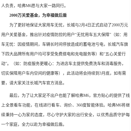
人负责，哈
弗
M
6
愿与大家一路同行。
2
000
万关爱基金，为幸福做后盾
为了更好地保证大家用车无忧，长城与
2
月
4
日正式启动了
2
000
万元
用户关爱基金
，
推出针对疫情防控的用户
“
无忧用车五大保障
”
（如：用
车无忧：因疫情期间，车辆长时间停放造成的蓄电池亏电，长城汽车
旗
下四
大品牌所有用户均可享受
免费搭电和
充电服务等）
和
“
五心关爱行
动
”
。（如：防疫服务更暖心：为进店车主提供免费洗车和消毒服务，
切实保障用户车内空间的健康等），此活动将会持续到
3
月底，如有需
要，请大家关注长城汽车官方消息。
最后，为了让大家足不出户也能了解哈
弗
M6
，官方贴心的提供了线
上全景看车功能，在线进行看车、询价、
360
度智能体验。哈
弗
M
6
将继
续秉持一心为家的态度，尽心
守护大家的出行安全，以优秀品质守护每
一个家庭，全力以赴为幸福做后盾。