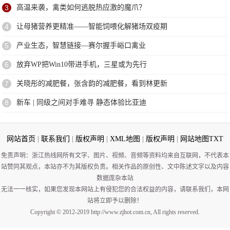
3
高温来袭，禽类如何逃脱热应激的魔爪？
4
让母猪营养更精准——智能饲喂化解猪场双疫期
5
产业生态，智慧链接—赛尔握手峪口禽业
6
放弃WP把Win10带进手机，三星或为先行
7
关晓彤的减肥餐，张含韵的减肥餐，看到林更新
8
新车 | 同级之间对手难寻 静态体验比亚迪
网站首页
|
联系我们
|
版权声明
|
XML地图
|
版权声明
|
网站地图
TXT
免责声明：浙江热线网所有文字、图片、视频、音频等资料均来自互联网，不代表本
站赞同其观点，本站亦不为其版权负责。相关作品的原创性、文中陈述文字以及内容
数据庞杂本站
无法一一核实，如果您发现本网站上有侵犯您的合法权益的内容，请联系我们，本网
站将立即予以删除！
Copyright © 2012-2019 http://www.zjhot.com.cn, All rights reserved.