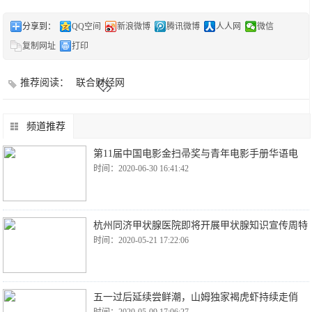
分享到：
QQ空间
新浪微博
腾讯微博
人人网
微信
复制网址
打印
推荐阅读：
联合财经网
频道推荐
第11届中国电影金扫帚奖与青年电影手册华语电
时间：2020-06-30 16:41:42
杭州同济甲状腺医院即将开展甲状腺知识宣传周特
时间：2020-05-21 17:22:06
五一过后延续尝鲜潮，山姆独家褐虎虾持续走俏