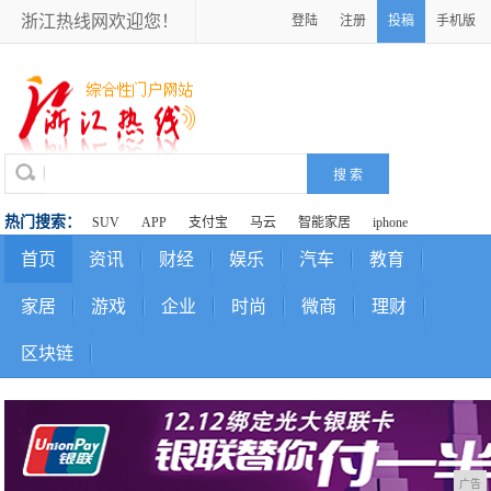
浙江热线网欢迎您！
登陆
注册
投稿
手机版
热门搜索：
SUV
APP
支付宝
马云
智能家居
iphone
首页
资讯
财经
娱乐
汽车
教育
家居
游戏
企业
时尚
微商
理财
区块链
广告