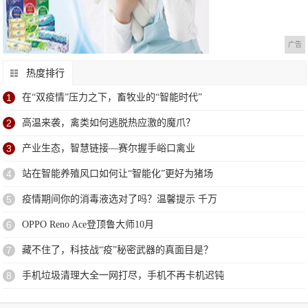
广告
热度排行
1
在“双疫情”压力之下，畜牧业的“智能时代”
2
高温来袭，禽类如何逃脱热应激的魔爪？
3
产业生态，智慧链接—赛尔握手峪口禽业
4
站在智能养殖风口如何让“智能化”更好为猪场
5
疫情期间你的消毒液选对了吗？温馨提示 千万
6
OPPO Reno Ace登顶鲁大师10月
7
藏不住了，科技战“疫”秘密武器的真面目是？
8
手机垃圾清理大全一网打尽，手机不再卡机迟钝