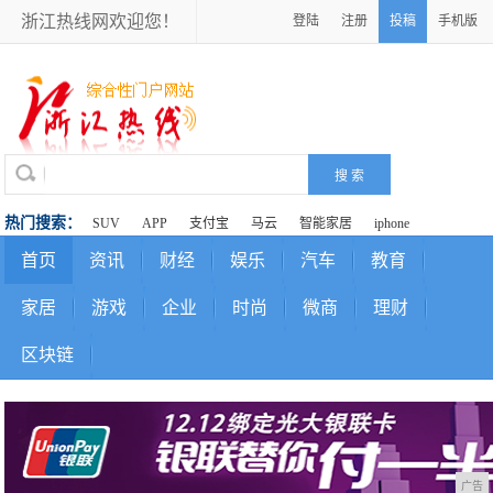
浙江热线网欢迎您！
登陆
注册
投稿
手机版
热门搜索：
SUV
APP
支付宝
马云
智能家居
iphone
首页
资讯
财经
娱乐
汽车
教育
家居
游戏
企业
时尚
微商
理财
区块链
广告