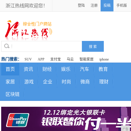
浙江热线网欢迎您！
登陆
注册
投稿
手机版
热门搜索：
SUV
APP
支付宝
马云
智能家居
iphone
首页
资讯
财经
娱乐
汽车
教育
家居
游戏
企业
时尚
微商
理财
区块链
广告