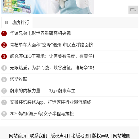
广告
热度排行
1
华谊兄弟电影世界重磅亮相央视
2
青桔单车大面积“空降”温州 市民直呼路面挤
3
颜究荟CEO王嘉禾：让医美有温度，有责任！
4
无限热爱，为梦而战，峡谷出征，谁与争锋！
5
塔斯牧联
6
蔚来的内核力量——3万+蔚来车主
7
安徽装饰装修App，打造家装行业潮流前线
8
2020妈祖(湄洲岛)女子半程马拉松
网站首页
|
联系我们
|
版权声明
|
老版地图
|
版权声明
|
网站地图