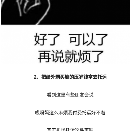
2、把给外甥买糖的压岁钱拿去托运
看到这里有些朋友会说
哎呀妈这么麻烦我付费托运好不啦
其实机场托运这件事吧