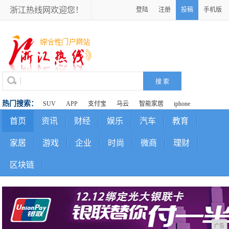
浙江热线网欢迎您！
登陆
注册
投稿
手机版
热门搜索：
SUV
APP
支付宝
马云
智能家居
iphone
首页
资讯
财经
娱乐
汽车
教育
家居
游戏
企业
时尚
微商
理财
区块链
广告