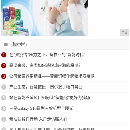
广告
热度排行
1
在“双疫情”压力之下，畜牧业的“智能时代”
2
高温来袭，禽类如何逃脱热应激的魔爪？
3
让母猪营养更精准——智能饲喂化解猪场双疫期
4
产业生态，智慧链接—赛尔握手峪口禽业
5
站在智能养殖风口如何让“智能化”更好为猪场
6
三星Galaxy S10系列三款机型全曝光
7
精准扶贫在行动 入户走访暖人心
买手机看什么？这几款手机外观惊艳，配置价格