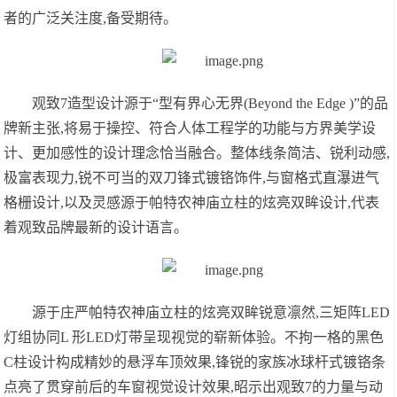
者的广泛关注度,备受期待。
观致7造型设计源于“型有界心无界(Beyond the Edge )”的品
牌新主张,将易于操控、符合人体工程学的功能与方界美学设
计、更加感性的设计理念恰当融合。整体线条简洁、锐利动感,
极富表现力,锐不可当的双刀锋式镀铬饰件,与窗格式直瀑进气
格栅设计,以及灵感源于帕特农神庙⽴柱的炫亮双眸设计,代表
着观致品牌最新的设计语言。
源于庄严帕特农神庙⽴柱的炫亮双眸锐意凛然,三矩阵LED
灯组协同L 形LED灯带呈现视觉的崭新体验。不拘一格的黑色
C柱设计构成精妙的悬浮车顶效果,锋锐的家族冰球杆式镀铬条
点亮了贯穿前后的车窗视觉设计效果,昭示出观致7的力量与动