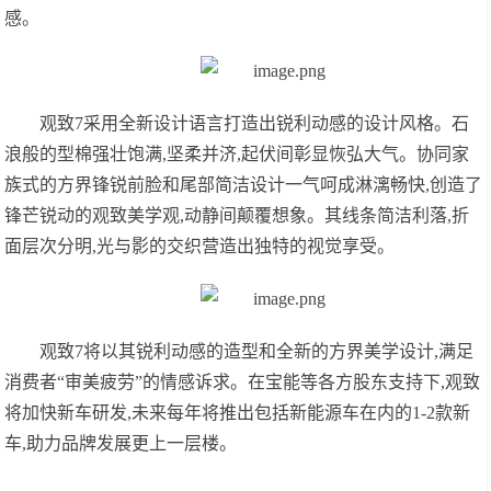
感。
观致7采用全新设计语言打造出锐利动感的设计风格。石
浪般的型棉强壮饱满,坚柔并济,起伏间彰显恢弘大气。协同家
族式的⽅界锋锐前脸和尾部简洁设计一气呵成淋漓畅快,创造了
锋芒锐动的观致美学观,动静间颠覆想象。其线条简洁利落,折
面层次分明,光与影的交织营造出独特的视觉享受。
观致7将以其锐利动感的造型和全新的方界美学设计,满足
消费者“审美疲劳”的情感诉求。在宝能等各方股东支持下,观致
将加快新车研发,未来每年将推出包括新能源车在内的1-2款新
车,助力品牌发展更上一层楼。