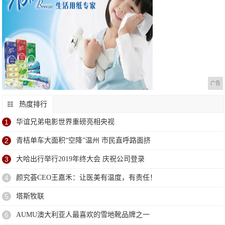
广告
热度排行
1
华谊兄弟电影世界重磅亮相央视
2
青桔单车大面积“空降”温州 市民直呼路面挤
3
大哈出行举行2019年终大会 庆祝公司登录
4
颜究荟CEO王嘉禾：让医美有温度，有责任！
5
塔斯牧联
6
AUMU澳大利亚人最喜欢的雪地靴品牌之一