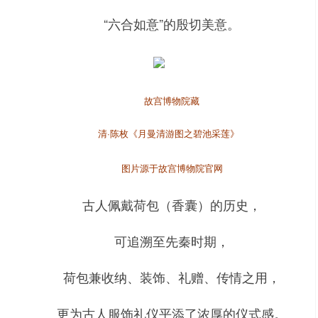
“六合如意”的殷切美意。
故宫博物院藏
清·陈枚《月曼清游图之碧池采莲》
图片源于故宫博物院官网
古人佩戴荷包（香囊）的历史，
可追溯至先秦时期，
荷包兼收纳、装饰、礼赠、传情之用，
更为古人服饰礼仪平添了浓厚的仪式感。