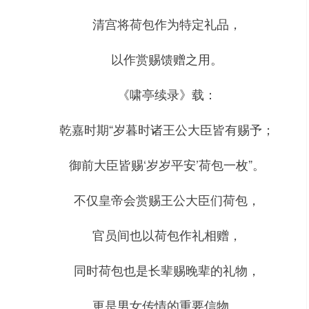
清宫将荷包作为特定礼品，
以作赏赐馈赠之用。
《啸亭续录》载：
乾嘉时期“岁暮时诸王公大臣皆有赐予；
御前大臣皆赐‘岁岁平安’荷包一枚”。
不仅皇帝会赏赐王公大臣们荷包，
官员间也以荷包作礼相赠，
同时荷包也是长辈赐晚辈的礼物，
更是男女传情的重要信物。