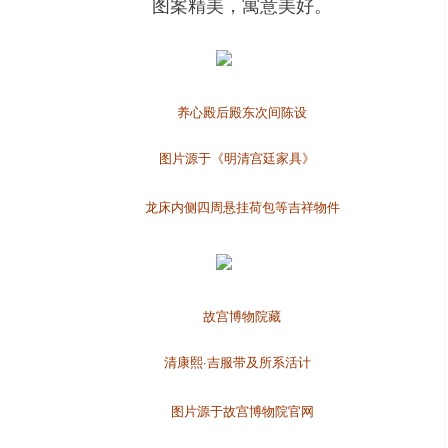
图案精美，寓意美好。
养心殿后殿东次间陈设
图片源于《明清宫廷家具》
龙床内侧四周悬挂荷包等吉祥物件
故宫博物院藏
清康熙·吉服带及所系活计
图片源于故宫博物院官网