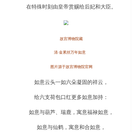
在特殊时刻由皇帝赏赐给后妃和大臣。
故宫博物院藏
清·金累丝万年如意
图片源于故宫博物院官网
如意云头一如六朵凝固的祥云，
给六支荷包口红更多如意加持：
如意与葫芦、瑞鹿，寓意福禄如意，
如意与仙鹤，寓意和合如意，