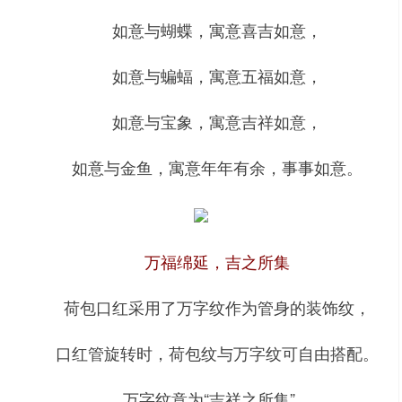
如意与蝴蝶，寓意喜吉如意，
如意与蝙蝠，寓意五福如意，
如意与宝象，寓意吉祥如意，
如意与金鱼，寓意年年有余，事事如意。
万福绵延，吉之所集
荷包口红采用了万字纹作为管身的装饰纹，
口红管旋转时，荷包纹与万字纹可自由搭配。
万字纹意为“吉祥之所集”，