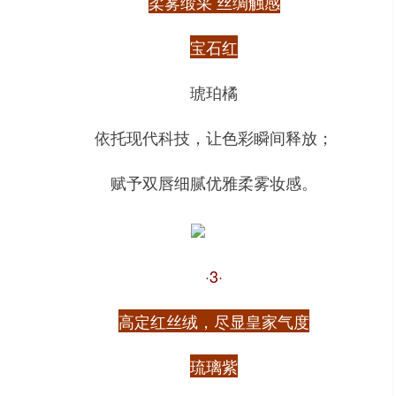
柔雾缎采 丝绸触感
宝石红
琥珀橘
依托现代科技，让色彩瞬间释放；
赋予双唇细腻优雅柔雾妆感。
·3·
高定红丝绒，尽显皇家气度
琉璃紫