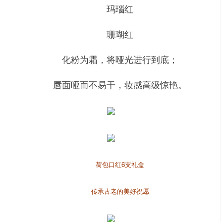
玛瑙红
珊瑚红
化粉为霜，将哑光进行到底；
唇面哑而不易干，妆感高级惊艳。
荷包口红6支礼盒
传承古老的美好祝愿