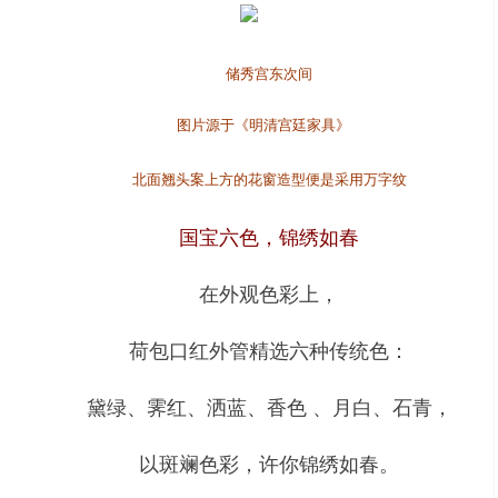
储秀宫东次间
图片源于《明清宫廷家具》
北面翘头案上方的花窗造型便是采用万字纹
国宝六色，锦绣如春
在外观色彩上，
荷包口红外管精选六种传统色：
黛绿、霁红、洒蓝、香色 、月白、石青，
以斑斓色彩，许你锦绣如春。