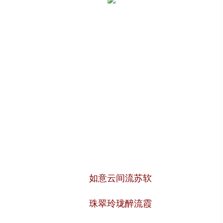
如意云间流苏软
珠翠玲珑醉流霞