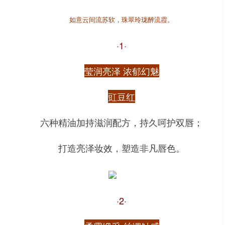
如意云间流苏软，珠翠玲珑醉流霞。
·1·
莹润亮泽 浓郁幻魅
豇豆红
六种精油加持滋润配方，持久呵护双唇；
打造亮泽妆效，塑造非凡唇色。
·2·