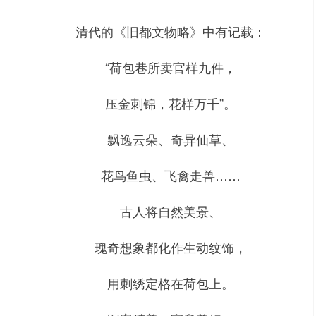
清代的《旧都文物略》中有记载：
“荷包巷所卖官样九件，
压金刺锦，花样万千”。
飘逸云朵、奇异仙草、
花鸟鱼虫、飞禽走兽……
古人将自然美景、
瑰奇想象都化作生动纹饰，
用刺绣定格在荷包上。