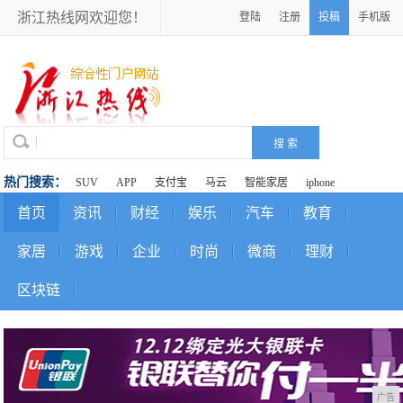
浙江热线网欢迎您！
登陆
注册
投稿
手机版
热门搜索：
SUV
APP
支付宝
马云
智能家居
iphone
首页
资讯
财经
娱乐
汽车
教育
家居
游戏
企业
时尚
微商
理财
区块链
广告