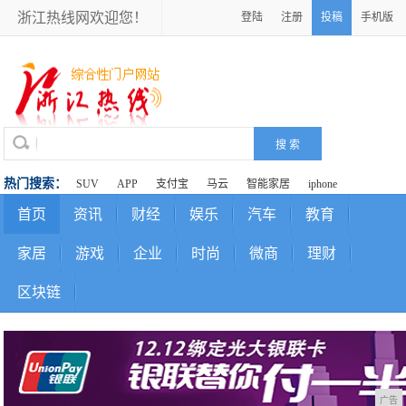
浙江热线网欢迎您！
登陆
注册
投稿
手机版
热门搜索：
SUV
APP
支付宝
马云
智能家居
iphone
首页
资讯
财经
娱乐
汽车
教育
家居
游戏
企业
时尚
微商
理财
区块链
广告