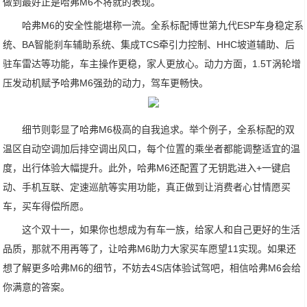
做到最好正是哈弗M6不将就的表现。
哈弗M6的安全性能堪称一流。全系标配博世第九代ESP车身稳定系
统、BA智能刹车辅助系统、集成TCS牵引力控制、HHC坡道辅助、后
驻车雷达等功能，车主操作更稳，家人更放心。动力方面，1.5T涡轮增
压发动机赋予哈弗M6强劲的动力，驾车更畅快。
细节则彰显了哈弗M6极高的自我追求。举个例子，全系标配的双
温区自动空调加后排空调出风口，每个位置的乘坐者都能调整适宜的温
度，出行体验大幅提升。此外，哈弗M6还配置了无钥匙进入+一键启
动、手机互联、定速巡航等实用功能，真正做到让消费者心甘情愿买
车，买车得偿所愿。
这个双十一，如果你也想成为有车一族，给家人和自己更好的生活
品质，那就不用再等了，让哈弗M6助力大家买车愿望11实现。如果还
想了解更多哈弗M6的细节，不妨去4S店体验试驾吧，相信哈弗M6会给
你满意的答案。