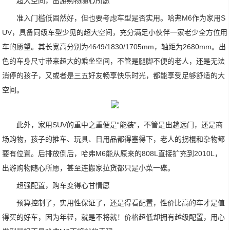
超大空间，出游购物随心所愿
准入门槛低固然好，但也要考虑车型是否实用。哈弗M6作为家用S
UV，具备同级车型少见的超大空间，充分满足小伙伴一家老少全方位用
车的愿望。其长宽高分别为4649/1830/1705mm，轴距为2680mm。出
色的车身尺寸带来超大的乘坐空间，不管是腿脚不便的老人，还是无法
消停的孩子，又或者是三五好友畅享快乐时光，都能享受足够舒适的大
空间。
此外，家用SUV的重中之重便是“能装”，不管是出趟远门，还是商
场购物，孩子的推车、玩具、日用品都得塞得下，老人的拐棍和杂物都
要有位置。后排放倒后，哈弗M6能从原来的808L直接扩充到2010L，
出游购物随心所愿，甚至连搬家拉货都只是小菜一碟。
超强配置，购车变得心甘情愿
预算控制了，实用性保证了，还是得看配置，性价比高的车才是值
得买的好车，因为年轻，就是不将就！价格超低却拥有越级配置，用心