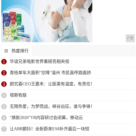
广告
热度排行
1
华谊兄弟电影世界重磅亮相央视
2
青桔单车大面积“空降”温州 市民直呼路面挤
3
颜究荟CEO王嘉禾：让医美有温度，有责任！
4
塔斯牧联
5
无限热爱，为梦而战，峡谷出征，谁与争锋！
6
“焕新2020”VR内容研讨会闭幕，移动云
7
让ABB颤抖！全新蔚来ES8补齐最后一块短