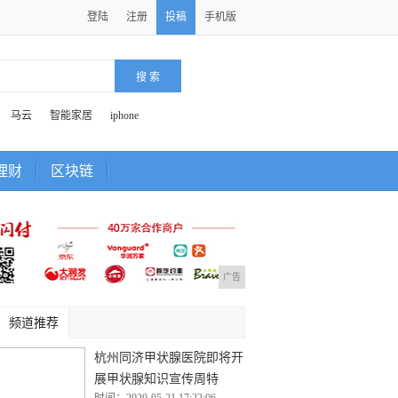
登陆
注册
投稿
手机版
马云
智能家居
iphone
理财
区块链
广告
频道推荐
杭州同济甲状腺医院即将开
展甲状腺知识宣传周特