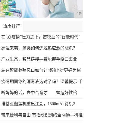
广告
热度排行
在“双疫情”压力之下，畜牧业的“智能时代”
高温来袭，禽类如何逃脱热应激的魔爪？
产业生态，智慧链接—赛尔握手峪口禽业
站在智能养殖风口如何让“智能化”更好为猪
场
疫情期间你的消毒液选对了吗？温馨提示 千
万
听妈妈的话，去中合育才——塑造好性格
诺基亚翻盖机重出江湖，1500mAh待机2
带来便利与自由 有指纹识别的全网通手机推