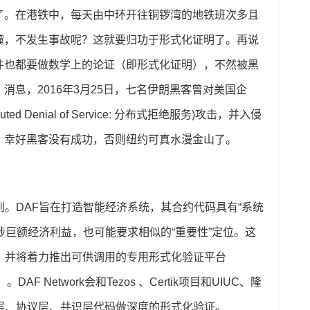
了。在港铁中，每天由中环开往铜锣湾的地铁班次多且
撞，不发生事故呢？这就要归功于形式化证明了。再说
件也都要做数学上的论证（即形式化证明），不然被黑
消息，2016年3月25日，七名伊朗黑客曾对美国企
ed Denial of Service: 分布式拒绝服务)攻击，并入侵
。幸好黑客没有成功，否则纽约可真水漫金山了。
到。DAF旨在打造智能经济系统，其合约代码具有“系统
能涉巨额经济利益，也可能要求相似的“重要性”定位。这
，并将着力推出可供调用的专用形式化验证平台
tform）。DAF Network会和Tezos 、Certik项目和UIUC、隆
层、协议层、共识层代码做深度的形式化验证。