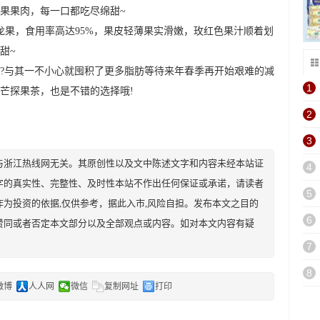
果果肉，每一口都吃尽绵甜~
果，食用率高达95%，果皮轻薄果实滑嫩，玫红色果汁顺着划
甜~
与其一不小心就囤积了更多脂肪等待来年春季再开始艰难的减
1
芒探果茶，也是不错的选择哦!
2
3
与浙江热线网无关。其原创性以及文中陈述文字和内容未经本站证
4
字的真实性、完整性、及时性本站不作出任何保证或承诺，请读者
5
为投资的依据,仅供参考，据此入市,风险自担。发布本文之目的
6
赞同或者否定本文部分以及全部观点或内容。如对本文内容有疑
7
8
微博
人人网
微信
复制网址
打印