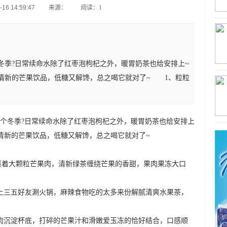
6 14:59:47
来源：
阅读：1
冬季?日常续命水除了红枣泡枸杞之外，暖胃奶茶也给安排上~
清新的芒果饮品，低糖又解馋，总之喝它就对了~ 1、粒粒
个冬季?日常续命水除了红枣泡枸杞之外，暖胃奶茶也给安排上
清新的芒果饮品，低糖又解馋，总之喝它就对了~
着大颗粒芒果肉，清新绿茶缠绕芒果的香甜，果肉果冻大口
三五好友涮火锅，麻辣食物吃的太多来份解腻清爽水果茶，
沉淀杯底，打碎的芒果汁和滑嫩爱玉冻的恰好结合，口感顺