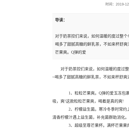
时间：2019-12-1
导读：
对于奶茶控们来说，如何温暖的度过整个
喝多了甜腻高糖的鲜乳茶，不如来杯舒爽
芒果爽。Q弹的爱
对于奶茶控们来说，如何温暖的度过整
~喝多了甜腻高糖的鲜乳茶，不如来杯舒爽
1、粒粒芒果爽。Q弹的爱玉冻包裹
吸，爽!这款粒粒芒果爽，喝着是真的爽!
2、柠檬益生菌。寒冷冬季时常约上
清香柠檬汁遇上益生菌，补充菌群助消化。
3、超级至尊芒果杯。满杯芒果果肉