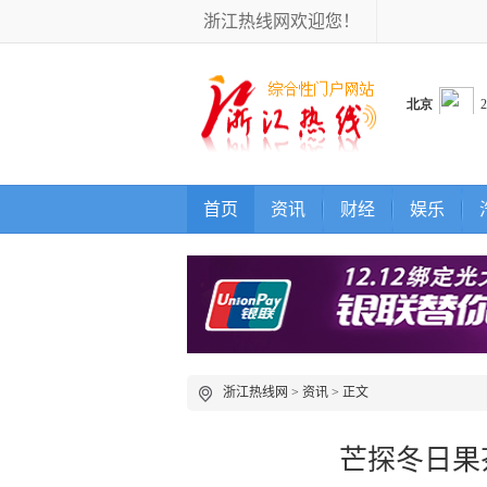
浙江热线网欢迎您！
首页
资讯
财经
娱乐
浙江热线网
>
资讯
> 正文
芒探冬日果