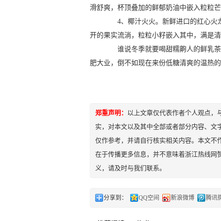
滑舒爽，杯顶叠加的鲜郁奶油中嵌入粒粒芒
4、椰汁火火。新鲜进口的红心火龙
开的果实流淌，粒粒小籽嵌入其中，满是清
谁说冬季就要喝甜糯齁人的鲜乳茶?
肥大业，倒不如现在来份低糖清爽的温热的
郑重声明：
以上文章仅代表作者个人观点，
实，对本文以及其中全部或者部分内容、文
仅作参考，并请自行核实相关内容。本文不作
在于传播更多信息，并不意味着浙江热线网
义，请及时与我们联系。
分享到：
QQ空间
新浪微博
腾讯