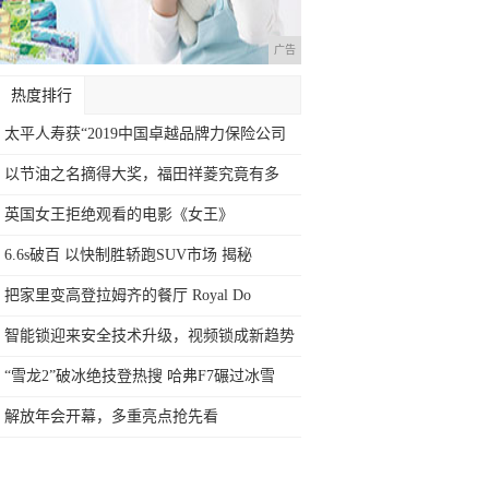
广告
热度排行
太平人寿获“2019中国卓越品牌力保险公司
以节油之名摘得大奖，福田祥菱究竟有多
强？
英国女王拒绝观看的电影《女王》
6.6s破百 以快制胜轿跑SUV市场 揭秘
把家里变高登拉姆齐的餐厅 Royal Do
智能锁迎来安全技术升级，视频锁成新趋势
“雪龙2”破冰绝技登热搜 哈弗F7碾过冰雪
解放年会开幕，多重亮点抢先看