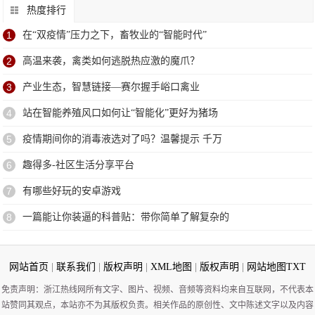
热度排行
1
在“双疫情”压力之下，畜牧业的“智能时代”
2
高温来袭，禽类如何逃脱热应激的魔爪？
3
产业生态，智慧链接—赛尔握手峪口禽业
4
站在智能养殖风口如何让“智能化”更好为猪场
5
疫情期间你的消毒液选对了吗？温馨提示 千万
6
趣得多-社区生活分享平台
7
有哪些好玩的安卓游戏
8
一篇能让你装逼的科普贴：带你简单了解复杂的
网站首页
|
联系我们
|
版权声明
|
XML地图
|
版权声明
|
网站地图
TXT
免责声明：浙江热线网所有文字、图片、视频、音频等资料均来自互联网，不代表本
站赞同其观点，本站亦不为其版权负责。相关作品的原创性、文中陈述文字以及内容