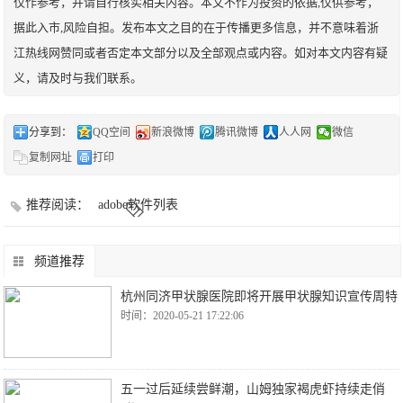
仅作参考，并请自行核实相关内容。本文不作为投资的依据,仅供参考，
据此入市,风险自担。发布本文之目的在于传播更多信息，并不意味着浙
江热线网赞同或者否定本文部分以及全部观点或内容。如对本文内容有疑
义，请及时与我们联系。
分享到：
QQ空间
新浪微博
腾讯微博
人人网
微信
复制网址
打印
推荐阅读：
adobe软件列表
频道推荐
杭州同济甲状腺医院即将开展甲状腺知识宣传周特
时间：2020-05-21 17:22:06
五一过后延续尝鲜潮，山姆独家褐虎虾持续走俏