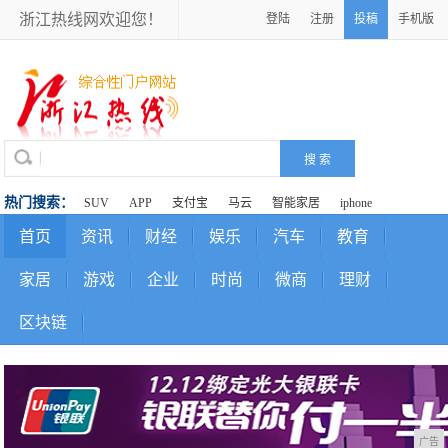
浙江热线网欢迎您！
登陆
注册
投稿
手机版
热门搜索：
SUV
APP
支付宝
马云
智能家居
iphone
首页
资讯
财经
娱乐
汽车
教育
家居
游戏
企业
时尚
微商
理财
区块链
广告