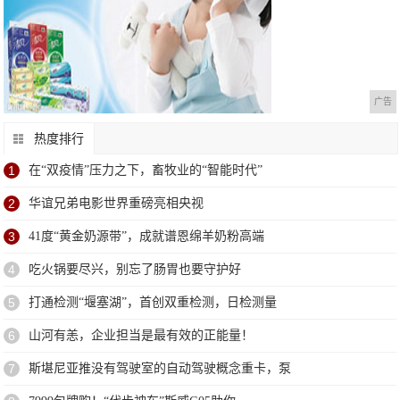
广告
热度排行
1
在“双疫情”压力之下，畜牧业的“智能时代”
2
华谊兄弟电影世界重磅亮相央视
3
41度“黄金奶源带”，成就谱恩绵羊奶粉高端
4
吃火锅要尽兴，别忘了肠胃也要守护好
5
打通检测“堰塞湖”，首创双重检测，日检测量
6
山河有恙，企业担当是最有效的正能量！
7
斯堪尼亚推没有驾驶室的自动驾驶概念重卡，泵