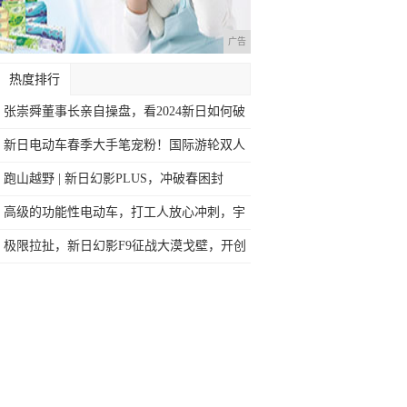
广告
热度排行
张崇舜董事长亲自操盘，看2024新日如何破
新日电动车春季大手笔宠粉！国际游轮双人
游
跑山越野 | 新日幻影PLUS，冲破春困封
高级的功能性电动车，打工人放心冲刺，宇
腾H
极限拉扯，新日幻影F9征战大漠戈壁，开创
动