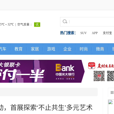
热门搜索：
SUV
APP
支付宝
汽车
教育
家居
游戏
企业
时尚
微商
，首展探索‘不止共生’多元艺术