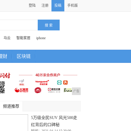
登陆
注册
投稿
手机版
马云
智能家居
iphone
理财
区块链
广告
频道推荐
5万级全民SUV 风光500走
红背后的口碑秘