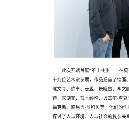
此次开馆首展“不止共生——在莫
十九位艺术家参展，作品涵盖了绘画
陈文令、陈卓、姜淼、景晓雷、李文
迪、朱剑非、荒木经惟、贝杰尔·查克
福克斯、路易吉·贾科贝等。他们的
探讨了人与环境、人与社会的复杂关