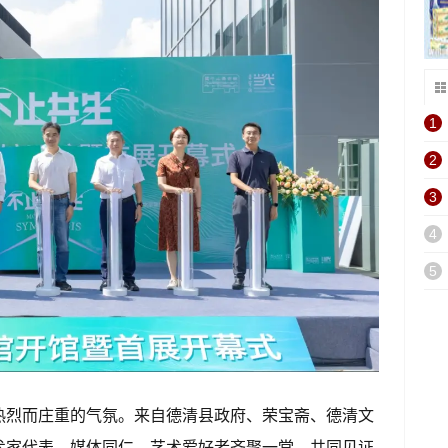
1
2
3
4
5
热烈而庄重的气氛。来自德清县政府、荣宝斋、德清文
术家代表、媒体同仁、艺术爱好者齐聚一堂，共同见证